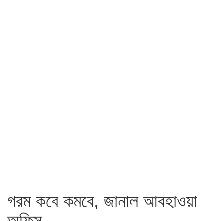
গরম কবে কমবে, জানাল আবহাওয়া
অফিস