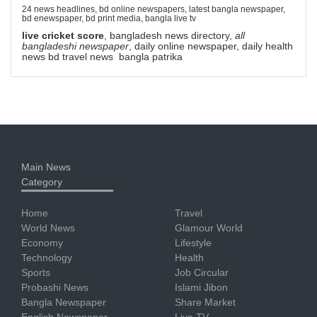
24 news headlines, bd online newspapers, latest bangla newspaper,
bd enewspaper, bd print media, bangla live tv
live cricket score
, bangladesh news directory,
all
bangladeshi newspaper
, daily online newspaper, daily health
news bd travel news bangla patrika
Main News
Category
Home
Travel
World News
Glamour World
Economy
Lifestyle
Technology
Health
Sports
Job Circular
Probashi News
Islami Jibon
Bangla Newspaper
Share Market