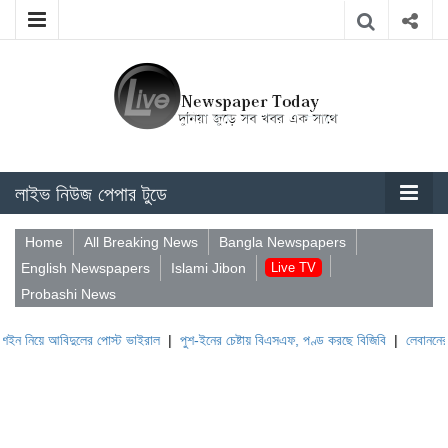
লাইভ নিউজ পেপার টুডে
Home
All Breaking News
Bangla Newspapers
English Newspapers
Islami Jibon
Live TV
Probashi News
বিদুলের পোস্ট ভাইরাল
|
পুশ-ইনের চেষ্টায় বিএসএফ, পণ্ড করছে বিজিবি
|
লেবাননের ঐতিহাসিক 