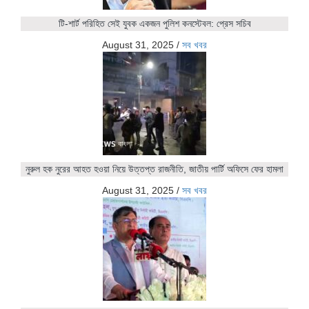
টি-শার্ট পরিহিত সেই যুবক একজন পুলিশ কনস্টেবল: প্রেস সচিব
August 31, 2025
/
সব খবর
নুরুল হক নুরের আহত হওয়া নিয়ে উত্তপ্ত রাজনীতি, জাতীয় পার্টি অফিসে ফের হামলা
August 31, 2025
/
সব খবর