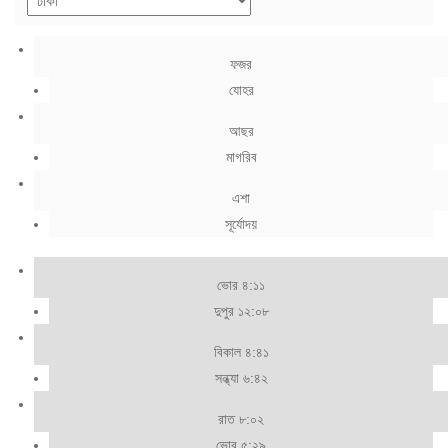
ফজর
যোহর
আছর
মাগরিব
এশা
সূর্যোদয়
ভোর ৪:১১
দুপুর ১২:০৮
বিকাল ৪:৪১
সন্ধ্যা ৬:৪২
রাত ৮:০২
ভোর ৫:২৯