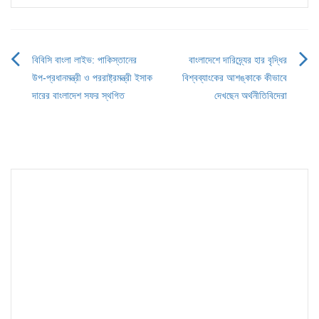
বিবিসি বাংলা লাইভ: পাকিস্তানের
বাংলাদেশে দারিদ্র্যের হার বৃদ্ধির
Post
উপ-প্রধানমন্ত্রী ও পররাষ্ট্রমন্ত্রী ইসাক
বিশ্বব্যাংকের আশঙ্কাকে কীভাবে
navigation
দারের বাংলাদেশ সফর স্থগিত
দেখছেন অর্থনীতিবিদেরা