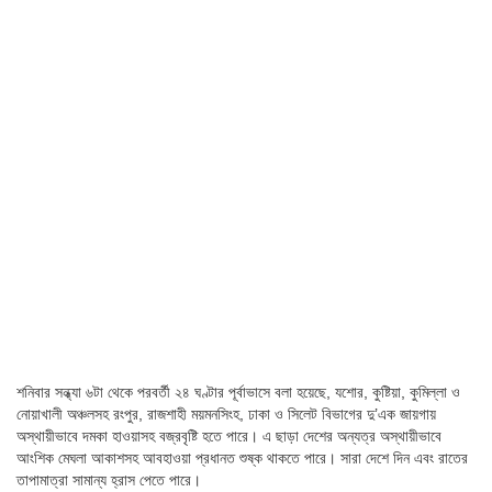
শনিবার সন্ধ্যা ৬টা থেকে পরবর্তী ২৪ ঘণ্টার পূর্বাভাসে বলা হয়েছে, যশোর, কুষ্টিয়া, কুমিল্লা ও
নোয়াখালী অঞ্চলসহ রংপুর, রাজশাহী ময়মনসিংহ, ঢাকা ও সিলেট বিভাগের দু’এক জায়গায়
অস্থায়ীভাবে দমকা হাওয়াসহ বজ্রবৃষ্টি হতে পারে। এ ছাড়া দেশের অন্যত্র অস্থায়ীভাবে
আংশিক মেঘলা আকাশসহ আবহাওয়া প্রধানত শুষ্ক থাকতে পারে। সারা দেশে দিন এবং রাতের
তাপামাত্রা সামান্য হ্রাস পেতে পারে।