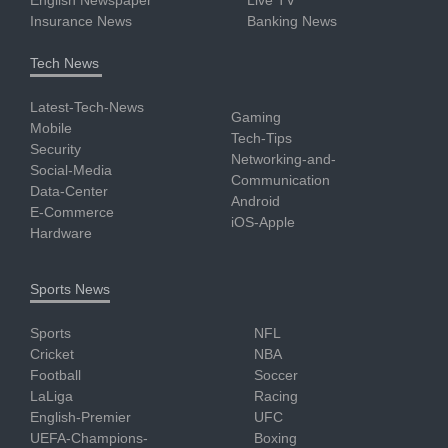
English Newspaper
Live TV
Insurance News
Banking News
Tech News
Latest-Tech-News
Gaming
Mobile
Tech-Tips
Security
Networking-and-
Social-Media
Communication
Data-Center
Android
E-Commerce
iOS-Apple
Hardware
Sports News
Sports
NFL
Cricket
NBA
Football
Soccer
LaLiga
Racing
English-Premier
UFC
UEFA-Champions-
Boxing