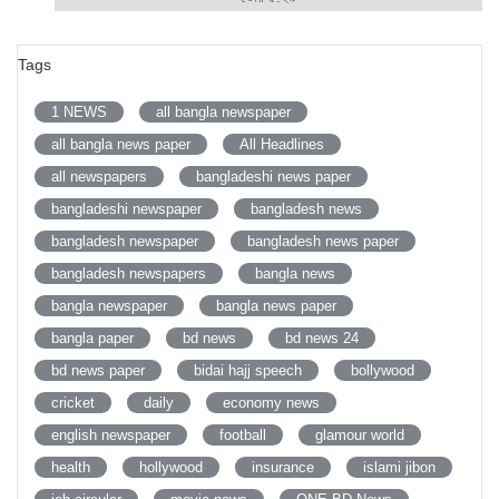
Tags
1 NEWS
all bangla newspaper
all bangla news paper
All Headlines
all newspapers
bangladeshi news paper
bangladeshi newspaper
bangladesh news
bangladesh newspaper
bangladesh news paper
bangladesh newspapers
bangla news
bangla newspaper
bangla news paper
bangla paper
bd news
bd news 24
bd news paper
bidai hajj speech
bollywood
cricket
daily
economy news
english newspaper
football
glamour world
health
hollywood
insurance
islami jibon