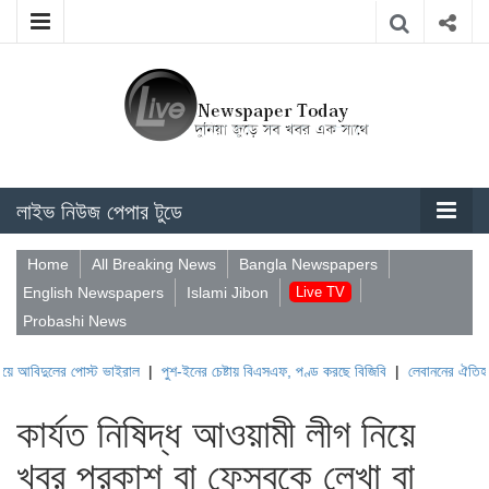
লাইভ নিউজ পেপার টুডে
Home
All Breaking News
Bangla Newspapers
English Newspapers
Islami Jibon
Live TV
Probashi News
পোস্ট ভাইরাল
|
পুশ-ইনের চেষ্টায় বিএসএফ, পণ্ড করছে বিজিবি
|
লেবাননের ঐতিহাসিক বউফোর্ট দ
কার্যত নিষিদ্ধ আওয়ামী লীগ নিয়ে
খবর প্রকাশ বা ফেসবুকে লেখা বা