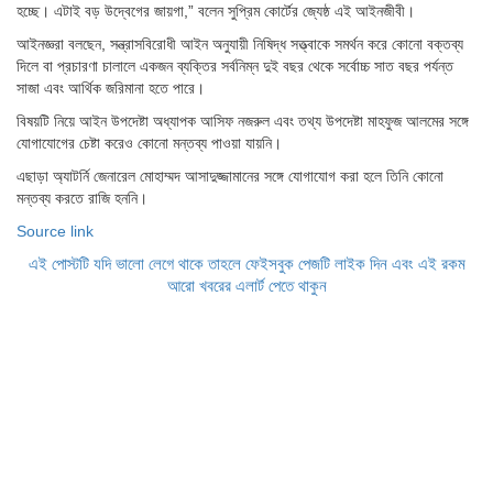
হচ্ছে। এটাই বড় উদ্বেগের জায়গা,” বলেন সুপ্রিম কোর্টের জ্যেষ্ঠ এই আইনজীবী।
আইনজ্ঞরা বলছেন, সন্ত্রাসবিরোধী আইন অনুযায়ী নিষিদ্ধ সত্ত্বাকে সমর্থন করে কোনো বক্তব্য
দিলে বা প্রচারণা চালালে একজন ব্যক্তির সর্বনিম্ন দুই বছর থেকে সর্বোচ্চ সাত বছর পর্যন্ত
সাজা এবং আর্থিক জরিমানা হতে পারে।
বিষয়টি নিয়ে আইন উপদেষ্টা অধ্যাপক আসিফ নজরুল এবং তথ্য উপদেষ্টা মাহফুজ আলমের সঙ্গে
যোগাযোগের চেষ্টা করেও কোনো মন্তব্য পাওয়া যায়নি।
এছাড়া অ্যাটর্নি জেনারেল মোহাম্মদ আসাদুজ্জামানের সঙ্গে যোগাযোগ করা হলে তিনি কোনো
মন্তব্য করতে রাজি হননি।
Source link
এই পোস্টটি যদি ভালো লেগে থাকে তাহলে ফেইসবুক পেজটি লাইক দিন এবং এই রকম
আরো খবরের এলার্ট পেতে থাকুন