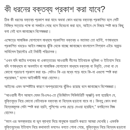
কী ধরনের বক্তব্য প্রকাশ করা যাবে?
ঠিক কী ধরনের বক্তব্য প্রকাশ করা যাবে অথবা কোন ধরনের বক্তব্য প্রকাশিত হলে সেটি
নিষিদ্ধ সত্তার পক্ষে বা সমর্থনে গেছে বলে বিবেচনা করা হবে, আইনে সে বিষয়ে স্পষ্ট করে কিছু
বলা নেই বলে জানাচ্ছেন বিশেষজ্ঞরা।
এক্ষেত্রে সামাজিক যোগাযোগ মাধ্যমে প্রকাশিত বক্তব্য ও মতামত তো বটেই, গণমাধ্যমে
প্রকাশিত খবরেও আইন লঙ্ঘনের ঝুঁকি থেকে যাচ্ছে জানাচ্ছেন বাংলাদেশ লিগ্যাল এইড অ্যান্ড
সার্ভিসেস ট্রাস্টের এই নির্বাহী পরিচালক।
“এখন যদি ষাটের দশকের বা একাত্তরের আওয়ামী লীগের ইতিবাচক ভূমিকা ও ইতিহাস নিয়ে
যদি গণমাধ্যমে বা অনলাইন বা সামাজিক যোগাযোগ মাধ্যমে বক্তব্য বা বিবৃতি, লেখা বা যে
কোনো প্রচারণা প্রকাশ করা হয়- সেটাও কি এর মধ্যে পড়ে যাবে কি-না এগুলো স্পষ্ট করা
প্রয়োজন,” বলেন আইনজীবী সারা হোসেন।
আইনের এমন অস্পষ্টটার কারণে অপপ্রয়োগের ঝুঁকিও রয়েছে বলে জানাচ্ছেন বিশেষজ্ঞরা।
“আওয়ামী লীগ আমলে যেমন ডিএসএ-তে (ডিজিটাল সিকিউরিটি অ্যাক্ট) বলা হয়েছিল যে,
মুক্তিযুদ্ধ নিয়ে কোনো নেতিবাচক বক্তব্য বা বিদ্বেষ ছড়ানো যাবে না। কিন্তু কোন কথা
বিদ্বেষমূলক সেটা স্পষ্ট করা হয়নি, পুলিশের ওপর ছেড়ে দেওয়া হয়েছিল,” বলছিলেন মিজ
হোসেন।
“ফলে এর অপব্যবহার বা ভুল ব্যাখ্যা দিয়ে মানুষকে হয়রানি করতে আমরা দেখেছি। এমনকি
মুক্তিযুদ্ধের ইতিহাস নিয়ে কথাবার্তা বললেও বলতে শোনা গেছে, মুক্তিযুদ্ধ নিয়ে বিদ্বেষ ছড়ানো