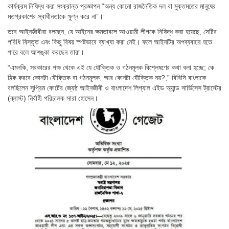
কার্যক্রম নিষিদ্ধ করা সংক্রান্ত প্রজ্ঞাপন “অন্য কোনো রাজনৈতিক দল বা মুক্তমতের মানুষের
মতপ্রকাশের স্বাধীনতাকে ক্ষুণ্ন করে না”।
তবে আইনজীবীরা বলছেন, যে আইনের ক্ষমতাবলে আওয়ামী লীগকে নিষিদ্ধ করা হয়েছে, সেটির
পরিধি বিস্তৃত এবং কিছু বিষয় স্পষ্টভাবে ব্যাখ্যা করা নেই। ফলে আইনটির অপব্যবহার হতে
পারে বলে আশঙ্কা করছেন তারা।
“এমনকি, সরকারের পক্ষ থেকে এই যে যৌক্তিক ও গঠনমূলক বিশ্লেষণের কথা বলা হচ্ছে; কে
ঠিক করবে কোনটা যৌক্তিক বা গঠনমূলক, আর কোনটা যৌক্তিক নয়?,” বিবিসি বাংলাকে
বলছিলেন সুপ্রিম কোর্টের জ্যেষ্ঠ আইনজীবী ও বাংলাদেশ লিগ্যাল এইড অ্যান্ড সার্ভিসেস ট্রাস্টের
(ব্লাস্ট) নির্বাহী পরিচালক সারা হোসেন।