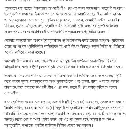
প্রজ্ঞাপনে বলা হয়েছে, “বাংলাদেশ আওয়ামী লীগ এবং এর সকল অঙ্গসংগঠন, সহযোগী সংগঠন ও
ভ্রাতৃপ্রতিম সংগঠনের বিরুদ্ধে গত ১৫ জুলাই থেকে ০৫ আগস্ট ২০২৪ খ্রি. পর্যন্ত ছাত্র-
জনতার আন্দোলন দমনে গুম, খুন, পুড়িয়ে মানুষ হত্যা, গণহত্যা, বেআইনি আটক, অমানবিক
নির্যাতন, লুণ্ঠন, অগ্নিসংযোগ, সন্ত্রাসী কার্য ও মানবতাবিরোধী অপরাধের সুস্পষ্ট অভিযোগ
রয়েছে এবং এসব অভিযোগ দেশী ও আন্তর্জাতিক প্রতিবেদনে প্রতিষ্ঠিত হয়েছে।”
সোমবার আন্তর্জাতিক অপরাধ ট্রাইব্যুনালের প্রসিকিউশনের কাছে তদন্ত সংস্থার প্রতিবেদন
দেয়ার পর প্রধান প্রসিকিউটর জানিয়েছেন আওয়ামী লীগের বিরুদ্ধে ‘ম্যাস কিলিং’ বা ‘নির্বিচারে
হত্যা’র অভিযোগ আনা হয়েছে।
আওয়ামী লীগ এবং এর অঙ্গ, সহযোগী এবং ভ্রাতৃপ্রতিম সংগঠনের নেতাকর্মীদের বিরুদ্ধে
আন্তর্জাতিক অপরাধ ট্রাইব্যুনাল ছাড়াও দেশের ফৌজদারি আদালতে এখন বিচারকাজ চলছে।
সরকারের পক্ষ থেকে দাবি করা হয়েছে যে, বিচারকাজে বাধা তৈরি করতে জনমনে আতঙ্ক সৃষ্টি
করার লক্ষ্যে জুলাই গণঅভ্যুত্থানে অংশগ্রহণকারীদের ওপর হামলা, রাষ্ট্র ও আইন বিরোধী
নানান তৎপরতা চালাচ্ছে আওয়ামী লীগ ও এর অঙ্গ, সহযোগী এবং ভ্রাতৃপ্রতিম সংগঠনের
নেতাকর্মীরা।
এমন প্রেক্ষিতে সরকার মনে করে যে, সন্ত্রাসবিরোধী (সংশোধন) অধ্যাদেশ, ২০২৫ এবং সন্ত্রাস
বিরোধী আইন, ২০০৯ এর ধারা-১৮(১) অনুযায়ী আন্তর্জাতিক অপরাধ ট্রাইব্যুনালে বাংলাদেশ
আওয়ামী লীগ এবং এর সব অঙ্গসংগঠন, সহযোগী সংগঠন ও ভ্রাতৃপ্রতিম সংগঠনের নেতাকর্মীদের
বিরুদ্ধে বিচার শেষ না হওয়া পর্যন্ত দলটি এবং এর সব অঙ্গসংগঠন, সহযোগী সংগঠন ও
ভ্রাতৃপ্রতিম সংগঠনের যাবতীয় কার্যক্রম নিষিদ্ধ ঘোষণা করা দরকার।