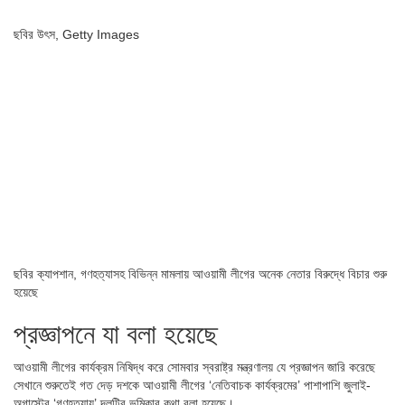
ছবির উৎস,
Getty Images
ছবির ক্যাপশান,
গণহত্যাসহ বিভিন্ন মামলায় আওয়ামী লীগের অনেক নেতার বিরুদ্ধে বিচার শুরু
হয়েছে
প্রজ্ঞাপনে যা বলা হয়েছে
আওয়ামী লীগের কার্যক্রম নিষিদ্ধ করে সোমবার স্বরাষ্ট্র মন্ত্রণালয় যে প্রজ্ঞাপন জারি করেছে
সেখানে শুরুতেই গত দেড় দশকে আওয়ামী লীগের ‘নেতিবাচক কার্যক্রমের’ পাশাপাশি জুলাই-
অগাস্টের ‘গণহত্যায়’ দলটির ভূমিকার কথা বলা হয়েছে।