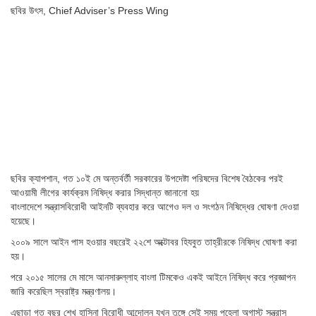
ছবির উৎস,
Chief Adviser’s Press Wing
ছবির ক্যাপশান,
গত ১০ই মে অন্তর্বর্তী সরকারের উপদেষ্টা পরিষদের বিশেষ বৈঠকের পরই
আওয়ামী লীগের কার্যক্রম নিষিদ্ধ করার সিদ্ধান্ত জানানো হয়
বাংলাদেশে সন্ত্রাসবিরোধী আইনটি ব্যবহার করে আগেও দল ও সংগঠন নিষিদ্ধের ঘোষণা দেওয়া
হয়েছে।
২০০৯ সালে আইন পাস হওয়ার বছরেই ২২শে অক্টোবর হিযবুত তাহ্‌রীরকে নিষিদ্ধ ঘোষণা করা
হয়।
পরে ২০১৫ সালের মে মাসে আনসারুল্লাহ বাংলা টিমকেও একই আইনে নিষিদ্ধ করে প্রজ্ঞাপন
জারি করেছিল স্বরাষ্ট্র মন্ত্রণালয়।
এছাড়া গত বছর শেখ হাসিনা বিরোধী আন্দোলন যখন তুঙ্গে সেই সময় পহেলা অগাস্ট সন্ত্রাস