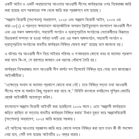
একটি আইন ও একটি অধ্যাদেশের আওতায় আওয়ামী লীগের কার্যক্রমের ওপর নিষেধাজ্ঞা জারি
করা হয়েছে বলে সরকারের পক্ষ থেকে জারি করা প্রজ্ঞাপনে বলা হয়েছে।
“সন্ত্রাস বিরোধী (সংশোধন) অধ্যাদেশ, ২০২৫ এবং সন্ত্রাস বিরোধী আইন, ২০০৯ এর
ধারা-১৮(১) এ প্রদত্ত ক্ষমতাবলে আন্তর্জাতিক অপরাধ ট্রাইব্যুনালে বাংলাদেশ আওয়ামী লীগ
এবং এর সকল অঙ্গসংগঠন, সহযোগী সংগঠন ও ভ্রাতৃপ্রতিম সংগঠনের নেতাকর্মীদের বিরুদ্ধে
বিচারকার্য সম্পন্ন না হওয়া পর্যন্ত দলটি এবং এর সকল অঙ্গসংগঠন, সহযোগী সংগঠন ও
ভ্রাতৃপ্রতিম সংগঠনের যাবতীয় কার্যক্রম নিষিদ্ধ ঘোষণা করা” হয়েছে বলে জানানো হয়।
এ ঘটনার পর আওয়ামী লীগ নিয়ে সাইবার পরিসর ও গণমাধ্যমে কোনো খবর বা মতামত প্রকাশ
করা যাবে কি-না, সে ব্যাপারে জনমনে এক ধরনের ধোঁয়াশা তৈরি হয়।
কার্যক্রম নিষেধাজ্ঞার ফলে আওয়ামী লীগ কার্যত দল হিসেবেই নিষিদ্ধ হয়ে গেছে বলে জানাচ্ছেন
আইনজীবীরা।
“এক্ষেত্রে সংবাদ বা মতামত প্রকাশে কোনো বাধা নেই। তবে নিষিদ্ধ সত্তা তথা আওয়ামী
লীগের পক্ষে বা সমর্থনে কিছু প্রকাশ করা যাবে না,” বিবিসি বাংলাকে বলছিলেন সুপ্রিম কোর্টের
জ্যেষ্ঠ আইনজীবী আহসানুল করিম।
বাংলাদেশে সন্ত্রাস বিরোধী আইনটি করা হয়েছিলো ২০০৯ সালে। এতে ‘সন্ত্রাসী কার্যক্রমে
জড়িত ব্যক্তি বা সত্তার যাবতীয় কার্যক্রম নিষিদ্ধ করার’ বিধান যুক্ত করে সন্ত্রাসবিরোধী
(সংশোধন) অধ্যাদেশ, ২০২৫ জারি করেছে সরকার।
এই আইনের আওতায় প্রজ্ঞাপন জারি করে কোনো দলকে নিষিদ্ধ করা হলে তখন কী কী পদক্ষেপ
নেয়া হবে, সেটি বলা হয়েছে আইনটির ২০ নম্বর ধারায়।