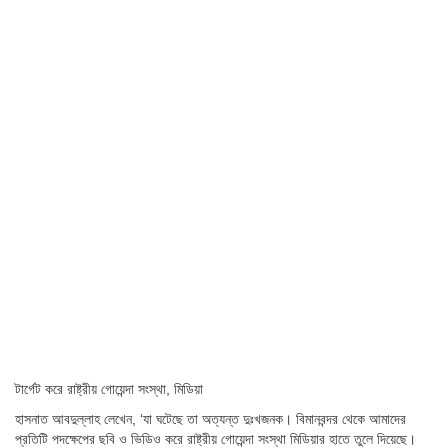
টার্গেট করে রাষ্ট্রীয় গোয়েন্দা সংস্থা, মিডিয়া
হাসনাত আবদুল্লাহ লেখেন, ‘যা ঘটেছে তা অত্যন্ত দুঃখজনক। বিমানবন্দর থেকে আমাদের
প্রতিটি পদক্ষেপের ছবি ও ভিডিও করে রাষ্ট্রীয় গোয়েন্দা সংস্থা মিডিয়ার হাতে তুলে দিয়েছে।