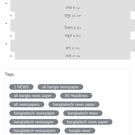
ভোর ৪:১১
দুপুর ১২:০৮
বিকাল ৪:৪১
সন্ধ্যা ৬:৪২
রাত ৮:০২
ভোর ৫:২৯
Tags
1 NEWS
all bangla newspaper
all bangla news paper
All Headlines
all newspapers
bangladeshi news paper
bangladeshi newspaper
bangladesh news
bangladesh newspaper
bangladesh news paper
bangladesh newspapers
bangla news