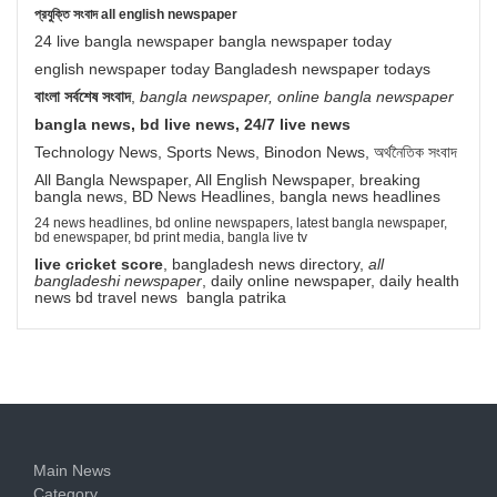
প্রযুক্তি সংবাদ all english newspaper
24 live bangla newspaper bangla newspaper today
english newspaper today Bangladesh newspaper todays
বাংলা সর্বশেষ সংবাদ
,
bangla newspaper, online bangla newspaper
bangla news, bd live news, 24/7 live news
Technology News, Sports News, Binodon News, অর্থনৈতিক সংবাদ
All Bangla Newspaper, All English Newspaper, breaking
bangla news, BD News Headlines, bangla news headlines
24 news headlines, bd online newspapers, latest bangla newspaper,
bd enewspaper, bd print media, bangla live tv
live cricket score
, bangladesh news directory,
all
bangladeshi newspaper
, daily online newspaper, daily health
news bd travel news bangla patrika
Main News
Category