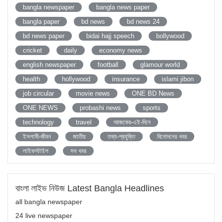
bangla newspaper
bangla news paper
bangla paper
bd news
bd news 24
bd news paper
bidai hajj speech
bollywood
cricket
daily
economy news
english newspaper
football
glamour world
health
hollywood
insurance
islami jibon
job circular
movie news
ONE BD News
ONE NEWS
probashi news
sports
technology
travel
আজকের-এই-দিনে
ইসলামী-জীবন
জাতীয়
তথ্য-প্রযুক্তি
বিনোদনের খবর
লাইফস্টাইল
সব খবর
বাংলা লাইভ নিউজ Latest Bangla Headlines
all bangla newspaper
24 live newspaper