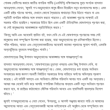
শোকজ নোটিশের জবাবে জাতীয় নাগরিক পার্টির (এনসিপি) দক্ষিণাঞ্চলের মুখ্য সংগঠক হাসনাত
আবদুল্লাহ লেখেন, ‘জুলাই গণ-অভ্যুত্থানে মানুষ জীবন দিয়েছিল নতুন বাংলাদেশের জন্য। এমন
একটি রাষ্ট্র গঠনের আশায়, যেখানে কোনো স্বৈরাচার মাথাচাড়া দিয়ে উঠতে পারবে না এবং
প্রতিটি নাগরিক মর্যাদার সঙ্গে বসবাস করতে পারবেন। এই আকাঙ্ক্ষা পূরণের লক্ষ্যেই এই
সরকার গঠিত হয়েছিল। সরকারের উচিত ছিল এমন একটি ঐতিহাসিক ঘোষণাপত্র প্রণয়ন করা,
যা সেই মানুষগুলোর আকাঙ্ক্ষাকে প্রতিনিধিত্ব করবে। ’
‘কিন্তু আমি এবং অনেকেই ব্যথিত হই, যখন দেখি যে এই ঘোষণাপত্র প্রণয়নের সময় সেই
মানুষদের কথা সম্পূর্ণরূপে উপেক্ষা করা হয়েছে, যারা অভ্যুত্থানের মূল চালিকাশক্তি ছিলেন।
শহিদ পরিবার, আহত এবং নেতৃত্বদানকারীদের অনেকেই মতামত প্রদানের সুযোগ পাননি, এমনকি
অন্তর্ভুক্তির ন্যূনতম সম্মানটুকুও পাননি। ’
ঘোষণাপত্রের কিছু উপাদান অভ্যুত্থানের আকাঙ্ক্ষার সঙ্গে সামঞ্জস্যপূর্ণ নয়
হাসনাত আবদুল্লাহ লেখেন, ‘ঘোষণাপত্রের চূড়ান্ত খসড়ায় এমন কিছু উপাদান দেখি, যা
অভ্যুত্থানের আকাঙ্ক্ষার সঙ্গে সামঞ্জস্যপূর্ণ নয়। যেমন, ঘোষণাপত্রে বলা হয়েছে সংবিধান
সংস্কারের জন্য জনগণ পরবর্তী নির্বাচিত সরকারের উপর দায়িত্ব অর্পণের অভিপ্রায় প্রকাশ
করেছে। এই দাবিটি অসত্য এবং সংবিধানে মৌলিক পরিবর্তন আনার পথে একটি বড় অন্তরায়।
আমরা শুরু থেকেই দাবি করে আসছি গণপরিষদ নির্বাচনের মাধ্যমে একটি নতুন সংবিধান প্রণয়ন
করতে হবে, যা রাষ্ট্রের কাঠামোতে মৌলিক পরিবর্তন আনবে এবং ফ্যাসিবাদী ব্যবস্থার বিলোপ
ঘটাবে। ’
জুলাই গণঅভ্যুত্থানের এ নেতা লেখেন, ‘উপরন্তু, ৪ আগস্ট সন্ধ্যায় জানতে পারি যে আমাদের
আন্দোলনের আহত এবং নেতৃত্বদানকারী অনেক ভাইবোনকে এই অনুষ্ঠান থেকে সম্পূর্ণভাবে বাদ