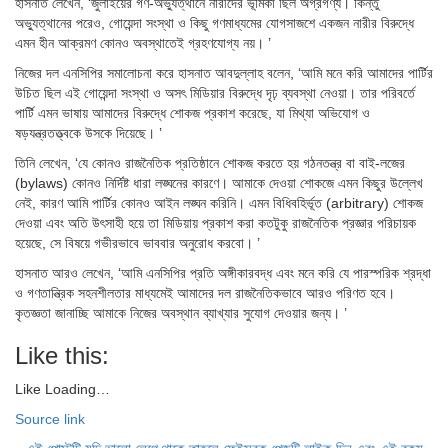
হাসনাত লেখেন, ‘জুলাইয়ের গণ-অভ্যুত্থানে নারীদের ভূমিকা ছিল অগ্রগণ্য। কিন্তু
অভ্যুত্থানের পরেও, গোয়েন্দা সংস্থা ও কিছু গণমাধ্যমের যোগসাজশে একজন নারীর বিরুদ্ধে
এমন হীন আক্রমণ কোনও অবস্থাতেই গ্রহণযোগ্য নয়। ’
নিজের দল এনসিপির সমালোচনা করে হাসনাত আবদুল্লাহ বলেন, ‘আমি মনে করি আমাদের পার্টির
উচিত ছিল এই গোয়েন্দা সংস্থা ও অসৎ মিডিয়ার বিরুদ্ধে দৃঢ় ব্যবস্থা নেওয়া। তার পরিবর্তে
পার্টি এমন ভাষায় আমাদের বিরুদ্ধে শোকজ প্রকাশ করেছে, যা মিথ্যা অভিযোগ ও
ষড়যন্ত্রতত্ত্বকে উসকে দিয়েছে। ’
তিনি লেখেন, ‘যে কোনও রাজনৈতিক প্রতিষ্ঠানে শোকজ করতে হয় গঠনতন্ত্র বা বাই-লজের
(bylaws) কোনও নির্দিষ্ট ধারা লঙ্ঘনের কারণে। আমাকে দেওয়া শোকজে এমন কিছুর উল্লেখ
নেই, কারণ আমি পার্টির কোনও আইন লঙ্ঘন করিনি। এমন বিধিবহির্ভূত (arbitrary) শোকজ
দেওয়া এবং অতি উৎসাহী হয়ে তা মিডিয়ায় প্রকাশ করা কতটুকু রাজনৈতিক প্রজ্ঞার পরিচায়ক
হয়েছে, সে বিষয়ে গভীরভাবে ভাববার অনুরোধ করবো। ’
হাসনাত আরও লেখেন, ‘আমি এনসিপির প্রতি অঙ্গীকারবদ্ধ এবং মনে করি যে পারস্পরিক শ্রদ্ধা
ও গণতান্ত্রিক সহনশীলতার মাধ্যমেই আমাদের দল রাজনৈতিকভাবে আরও পরিণত হবে।
কৃতজ্ঞতা জানাচ্ছি আমাকে নিজের অবস্থান ব্যাখ্যার সুযোগ দেওয়ার জন্য। ’
Like this:
Like
Loading…
Source link