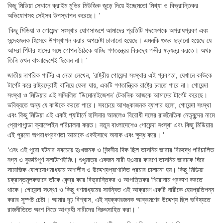
কিছু মিডিয়া সেখানে ক্রাইম মুভির মিউজিক জুড়ে দিয়ে ইচ্ছেমতো মিথ্যা ও বিভ্রান্তিকর
অভিযোগসহ সেইসব উপস্থাপন করেছে। ’
‘কিছু মিডিয়া ও গোয়েন্দা সংস্থার যোগসাজশে আমাদের প্রতিটি পদক্ষেপকে অপরাধপ্রবণ এবং
সন্দেহজনক হিসেবে উপস্থাপন করার অপচেষ্টা চালানো হয়েছে। এমনকি গুজব ছড়ানো হয়েছে যে
আমরা পিটার হাসের সঙ্গে গোপন বৈঠকে যাচ্ছি গণতন্ত্রের বিরুদ্ধে গভীর ষড়যন্ত্র করতে। অথচ
তিনি তখন বাংলাদেশেই ছিলেন না। ’
জাতীয় নাগরিক পার্টির এ নেতা লেখেন, ‘রাষ্ট্রীয় গোয়েন্দা সংস্থার এই প্রবণতা, যেখানে কাউকে
টার্গেট করে রাষ্ট্রদ্রোহী বানিয়ে ফেলা যায়, একটি গণতান্ত্রিক রাষ্ট্রে চলতে পারে না। গোয়েন্দা
সংস্থা ও মিডিয়ার এই সম্মিলিত ‘ডিমোনাইজেশন’ টেকনিক আজকে আমাদের টার্গেট করেছে।
ভবিষ্যতে অন্য যে কাউকে করতে পারে। সবচেয়ে আশঙ্কাজনক ব্যাপার হলো, গোয়েন্দা সংস্থা
এবং কিছু মিডিয়া এই একই প্যাটার্নে হাসিনার আমলেও বিরোধী দলের রাজনৈতিক নেতৃবৃন্দের নামে
প্রোপাগান্ডা ক্যাম্পেইন পরিচালনা করত। নতুন বাংলাদেশেও গোয়েন্দা সংস্থা এবং কিছু মিডিয়ার
এই পুরনো অপরাধপ্রবণতা আমাকে একইসাথে অবাক এবং ক্ষুব্ধ করে। ’
‘এবং এই পুরো ঘটনার সবচেয়ে দুঃখজনক ও নিন্দনীয় দিক ছিল তাসনিম জারার বিরুদ্ধে পরিচালিত
নগ্ন ও কুরুচিপূর্ণ স্লাটশেইমিং। শুধুমাত্র একজন নারী হওয়ার কারণে তাসনিম জারাকে ঘিরে
সামাজিক যোগাযোগমাধ্যমে অশালীন ও উদ্দেশ্যপ্রণোদিত প্রচার চালানো হয়। কিছু মিডিয়া
চক্রান্তমূলকভাবে তাঁকে কেন্দ্র করে বিভ্রান্তিকর ও আপত্তিকর শিরোনাম প্রকাশ করতে
থাকে। গোয়েন্দা সংস্থা ও কিছু গণমাধ্যমের সমন্বিত এই আক্রমণ একটি নারীকে হেয়প্রতিপন্ন
করার সুস্পষ্ট চেষ্টা। আমার দৃঢ় বিশ্বাস, এই ন্যক্কারজনক আক্রমণের উদ্দেশ্য ছিল ভবিষ্যতে
রাজনীতিতে অংশ নিতে আগ্রহী নারীদের নিরুৎসাহিত করা। ’