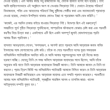
দেওয়া হয়েছে। এটা আমার কাছে শুধু রাজনৈতিক নয়, নৈতিক ব্যর্থতা বলেই মনে হয়েছে। তাই
আমি ব্যক্তিগতভাবে এই অনুষ্ঠানে অংশ না নেওয়ার সিদ্ধান্ত নিই। যেখানে ঐক্যের পরিবর্তে
বিভাজনকে, শহিদ এবং আহতদের পরিবর্তে কিছু মুষ্টিমেয় গোষ্ঠীর কথা এবং মতামতকেই প্রাধান্য
দেওয়া হয়েছে, সেখানে উপস্থিত থাকার কোনও ইচ্ছা বা প্রয়োজন আমি বোধ করিনি। ’
‘কাজেই, এর পরদিন ঢাকার বাইরে যাওয়ার সিদ্ধান্ত নিই। উদ্দেশ্য ছিল এই গুরুত্বপূর্ণ
সময়টিতে পূর্বে গৃহীত সিদ্ধান্ত পুনর্বিবেচনা, সাম্প্রতিক ঘটনাগুলো বোঝার চেষ্টা করা এবং পরবর্তী
করণীয় নিয়ে চিন্তা করা। একইসাথে এটি ছিল একটা অসম্পূর্ণ জুলাই ঘোষণাপত্রের প্রতি
আমার নীরব প্রতিবাদ। ’
হাসনাত আবদুল্লাহ লেখেন, ‘ফলস্বরূপ, ৪ আগস্ট রাতে প্রথমে আমি আহ্বায়ক জনাব নাহিদ
ইসলামের সঙ্গে যোগাযোগের চেষ্টা করি। তাঁকে না পেয়ে পরবর্তীতে দলের মুখ্য সমন্বয়ক
নাসিরউদ্দিন পাটোয়ারীকে অবহিত করি যে আমি আমার স্কুলবন্ধুদের সঙ্গে দুই দিনের জন্য
ভ্রমণে যাচ্ছি। যেহেতু তিনি সে সময় অফিসে আহ্বায়ক মহোদয়ের সাথে ছিলেন, আমি তাঁকে
অনুরোধ করি যাতে তিনি আহ্বায়ক মহোদয়কে বিষয়টি জানান। তিনি আমাকে জানান যে তিনি তা
করবেন। প্রায় ত্রিশ মিনিট পর নাসিরউদ্দিন পাটোয়ারী আমাকে নিশ্চিত করেন যে তিনি আহ্বায়ক
মহোদয়কে বিষয়টি জানিয়েছেন এবং আহ্বায়ক মহোদয় এতে সম্মতি প্রদান করেছেন। পরবর্তীতে
আমার সঙ্গে নাসিরউদ্দিন পাটোয়ারী, স্বস্ত্রীক সারজিস আলম ও তাসনিম জারা- খালেদ
সাইফুল্লাহ দম্পতি যুক্ত হন। ’