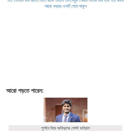
এই পোস্টটি যদি ভালো লেগে থাকে তাহলে ফেইসবুক পেজটি লাইক দিন এবং এই রকম
আরো খবরের এলার্ট পেতে থাকুন
আরো পড়তে পারেন:
পুশইন নিয়ে আবিদুলের পোস্ট ভাইরাল