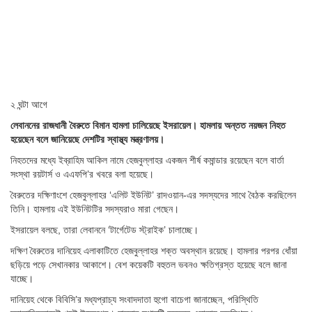
২ ঘন্টা আগে
লেবাননের রাজধানী বৈরুতে বিমান হামলা চালিয়েছে ইসরায়েল। হামলায় অন্তত নয়জন নিহত
হয়েছেন বলে জানিয়েছে দেশটির স্বাস্থ্য মন্ত্রণালয়।
নিহতদের মধ্যে ইব্রাহিম আকিল নামে হেজবুল্লাহর একজন শীর্ষ কমান্ডার রয়েছেন বলে বার্তা
সংস্থা রয়টার্স ও এএফপি’র খবরে বলা হয়েছে।
বৈরুতের দক্ষিণাংশে হেজবুল্লাহর ‘এলিট ইউনিট’ রাদওয়ান-এর সদস্যদের সাথে বৈঠক করছিলেন
তিনি। হামলায় এই ইউনিটটির সদস্যরাও মারা গেছেন।
ইসরায়েল বলছে, তারা লেবাননে ‘টার্গেটেড স্ট্রাইক’ চালাচ্ছে।
দক্ষিণ বৈরুতের দানিয়েহ এলাকাটিতে হেজবুল্লাহর শক্ত অবস্থান রয়েছে। হামলার পরপর ধোঁয়া
ছড়িয়ে পড়ে সেখানকার আকাশে। বেশ কয়েকটি বহুতল ভবনও ক্ষতিগ্রস্ত হয়েছে বলে জানা
যাচ্ছে।
দানিয়েহ থেকে বিবিসি’র মধ্যপ্রাচ্য সংবাদদাতা হুগো বাচেগা জানাচ্ছেন, পরিস্থিতি