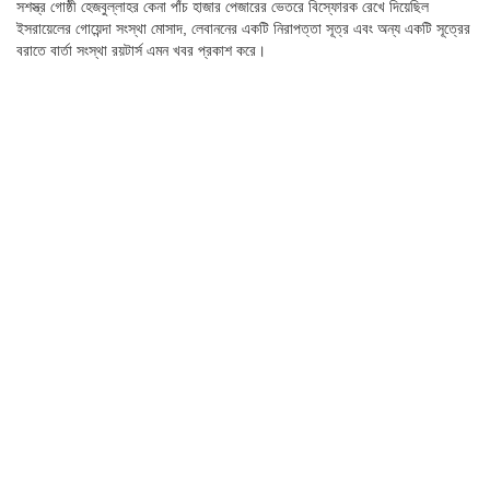
সশস্ত্র গোষ্ঠী হেজবুল্লাহর কেনা পাঁচ হাজার পেজারের ভেতরে বিস্ফোরক রেখে দিয়েছিল
ইসরায়েলের গোয়েন্দা সংস্থা মোসাদ, লেবাননের একটি নিরাপত্তা সূত্র এবং অন্য একটি সূত্রের
বরাতে বার্তা সংস্থা রয়টার্স এমন খবর প্রকাশ করে।