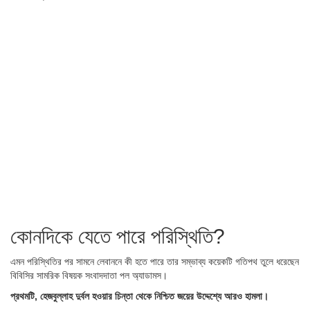
কোনদিকে যেতে পারে পরিস্থিতি?
এমন পরিস্থিতির পর সামনে লেবাননে কী হতে পারে তার সম্ভাব্য কয়েকটি গতিপথ তুলে ধরেছেন
বিবিসির সামরিক বিষয়ক সংবাদদাতা পল অ্যাডামস।
প্রথমটি, হেজবুল্লাহ দুর্বল হওয়ার চিন্তা থেকে নিশ্চিত জয়ের উদ্দেশ্যে আরও হামলা।