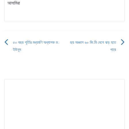
আসামিরা
৫০ বছর পূর্তির মধ্যমণি অধ্যাপক ড.
ছয় অঞ্চলে ৬০ কি.মি বেগে ঝড় হতে
Post
ইউনূস
পারে
navigation