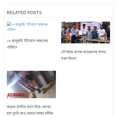
RELATED POSTS
১৯ জানুয়ারি: ইতিহাসে আজকের
এইদিনে
চৌগাছায় কলেজ ছাত্রদলের সদস্য
ফরম বিতরণ
বগুড়ায় বালতির হাতল দিয়ে জেলের
ছাদ ফুটো করে যেভাবে পালায় ফাঁসির