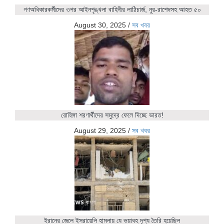
গণঅধিকারকর্মীদের ওপর আইনশৃঙ্খলা বাহিনীর লাঠিচার্জ, নুর-রাশেদসহ আহত ৫০
August 30, 2025
/
সব খবর
রোহিঙ্গা শরণার্থীদের সমুদ্রে ফেলে দিচ্ছে ভারত!
August 29, 2025
/
সব খবর
ইরানের জেলে ইসরায়েলি হামলায় যে ভয়াবহ দৃশ্য তৈরি হয়েছিল