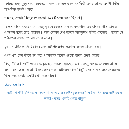
অপরের জন্য যুদ্ধ করে অভ্যস্ত। ফলে লেবাননে হামলা কার্যকরী হলেও তাদের একটা গভীর
আঞ্চলিক সমর্থন থাকবে।
সবশেষ, পেজার বিস্ফোরণ হয়তো বড় কৌশলের অংশ ছিল না।
অনেকে ধারণা করছেন যে, হেজবুল্লাহর ভেতরে পেজারে কারসাজি হয়ে থাকতে পারে এনিয়ে
একরকম সন্দেহ তৈরি হয়েছিল। ফলে মোসাদ বেশ দ্রুতই বিস্ফোরণ ঘটিয়ে ফেলেছে। নয়তো সে
পরিকল্পনা কাজে নাও আসতে পারতো।
চ্যাথাম হাউজের মিঃ ইরাকির মতে এই পরিকল্পনা কমপক্ষে কয়েক মাসের ছিল।
এখন এটা কেন ঘটলো তা নিয়ে গণমাধ্যমে অনেক ধরণের জল্পনা কল্পনা রয়েছে।
কিছু মিডিয়া রিপোর্ট যেমন হেজবুল্লাহর পেজারে সন্দেহের কথা বলছে, অনেক জায়গায় এটাও
ধারণা করা হচ্ছে যে এটা ইসরায়েলের গাজা অভিযান থেকে কিছুটা পেছনে সরে এসে লেবাননের
দিকে নজর দেয়ার একটা চেষ্টা হতে পারে।
Source link
এই পোস্টটি যদি ভালো লেগে থাকে তাহলে ফেইসবুক পেজটি লাইক দিন এবং এই রকম
আরো খবরের এলার্ট পেতে থাকুন