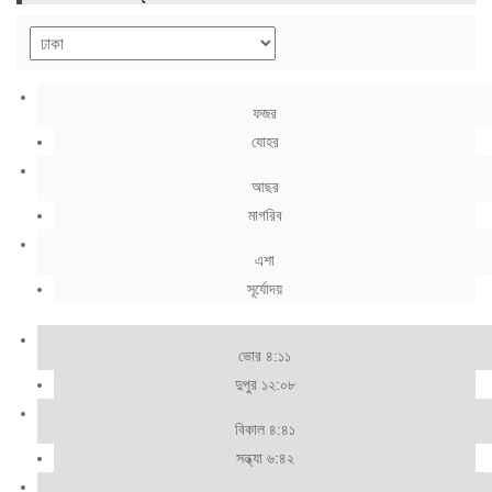
ফজর
যোহর
আছর
মাগরিব
এশা
সূর্যোদয়
ভোর ৪:১১
দুপুর ১২:০৮
বিকাল ৪:৪১
সন্ধ্যা ৬:৪২