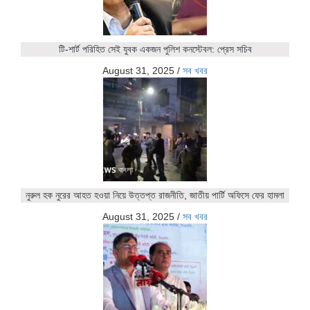
টি-শার্ট পরিহিত সেই যুবক একজন পুলিশ কনস্টেবল: প্রেস সচিব
August 31, 2025
/
সব খবর
নুরুল হক নুরের আহত হওয়া নিয়ে উত্তপ্ত রাজনীতি, জাতীয় পার্টি অফিসে ফের হামলা
August 31, 2025
/
সব খবর