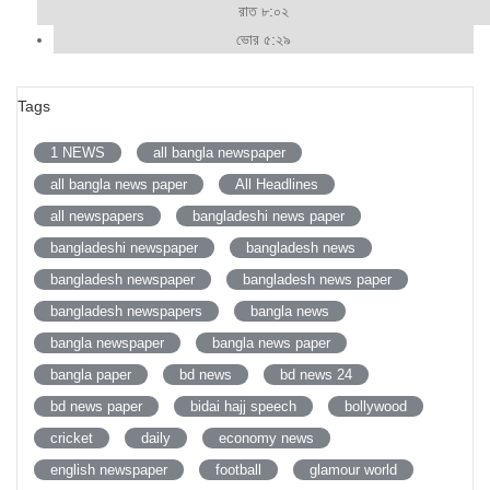
রাত ৮:০২
ভোর ৫:২৯
Tags
1 NEWS
all bangla newspaper
all bangla news paper
All Headlines
all newspapers
bangladeshi news paper
bangladeshi newspaper
bangladesh news
bangladesh newspaper
bangladesh news paper
bangladesh newspapers
bangla news
bangla newspaper
bangla news paper
bangla paper
bd news
bd news 24
bd news paper
bidai hajj speech
bollywood
cricket
daily
economy news
english newspaper
football
glamour world