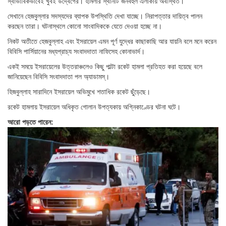
স্বাভাবিকভাবেই খুবই উদ্বেগের। হামলার স্থানটি জনবহুল এলাকায় অবস্থিত।
সেখানে হেজবুল্লার সদস্যদের ব্যাপক উপস্থিতি দেখা যাচ্ছে। নিরাপত্তার দায়িত্ব পালন
করছেন তারা। ঘটনাস্থলে কোনো সাংবাদিককে যেতে দেওয়া হচ্ছে না।
নিকট অতীতে হেজবুল্লাহ এবং ইসরায়েল এমন পূর্ণ যুদ্ধের কাছাকাছি আর যায়নি বলে মনে করেন
বিবিসি পার্সিয়ানের মধ্যপ্রাচ্য সংবাদদাতা নাফিসেহ কোনাভার্দ।
একই সময়ে ইসরায়েলের উত্তরাঞ্চলেও কিছু পাল্টা রকেট হামলা প্রতিহত করা হয়েছে বলে
জানিয়েছেন বিবিসি সংবাদদাতা পল অ্যাডামস্।
হিজবুল্লাহ সারাদিনে ইসরায়েল অভিমুখে শতাধিক রকেট ছুঁড়েছে।
রকেট হামলায় ইসরায়েল অধিকৃত গোলান উপত্যকায় অগ্নিকাণ্ডের ঘটনা ঘটে।
আরো পড়তে পারেন: