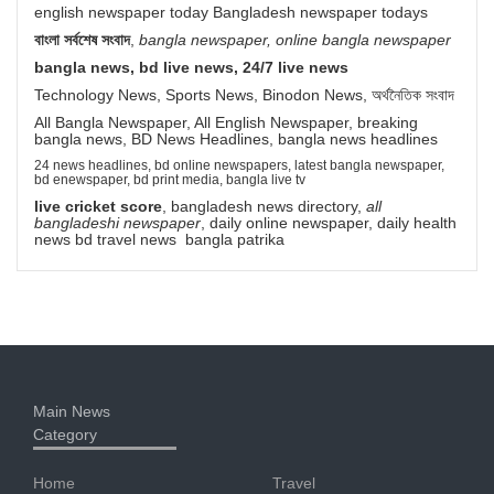
english newspaper today Bangladesh newspaper todays
বাংলা সর্বশেষ সংবাদ
,
bangla newspaper, online bangla newspaper
bangla news, bd live news, 24/7 live news
Technology News, Sports News, Binodon News, অর্থনৈতিক সংবাদ
All Bangla Newspaper, All English Newspaper, breaking
bangla news, BD News Headlines, bangla news headlines
24 news headlines, bd online newspapers, latest bangla newspaper,
bd enewspaper, bd print media, bangla live tv
live cricket score
, bangladesh news directory,
all
bangladeshi newspaper
, daily online newspaper, daily health
news bd travel news bangla patrika
Main News
Category
Home
Travel