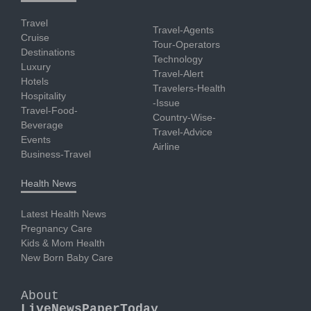
Travel
Travel-Agents
Cruise
Tour-Operators
Destinations
Technology
Luxury
Travel-Alert
Hotels
Travelers-Health
Hospitality
-Issue
Travel-Food-
Country-Wise-
Beverage
Travel-Advice
Events
Airline
Business-Travel
Health News
Latest Health News
Pregnancy Care
Kids & Mom Health
New Born Baby Care
About
LiveNewsPaperToday