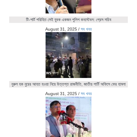
টি-শার্ট পরিহিত সেই যুবক একজন পুলিশ কনস্টেবল: প্রেস সচিব
August 31, 2025
/
সব খবর
নুরুল হক নুরের আহত হওয়া নিয়ে উত্তপ্ত রাজনীতি, জাতীয় পার্টি অফিসে ফের হামলা
August 31, 2025
/
সব খবর