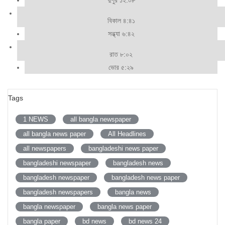
বিকাল ৪:৪১
সন্ধ্যা ৬:৪২
রাত ৮:০২
ভোর ৫:২৯
Tags
1 NEWS
all bangla newspaper
all bangla news paper
All Headlines
all newspapers
bangladeshi news paper
bangladeshi newspaper
bangladesh news
bangladesh newspaper
bangladesh news paper
bangladesh newspapers
bangla news
bangla newspaper
bangla news paper
bangla paper
bd news
bd news 24