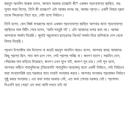
জয়নুল আবদিন ফারুক বলেন, আসলে সরকার চাচ্ছেটা কী? একজন গ্রহণযোগ্য ব্যক্তি, যার
সুনাম সারা বিশ্বে, তিনি কী চাচ্ছেন? এটা আমার দলের নয়, আমার প্রশ্ন। একটি বিষয়ে দ্রুত
তাকে সিদ্ধান্ত নিতে হবে, সেটা হলো নির্বাচন।
তিনি বলেন, কেন মির্জা ফখরুলের মতো একজন গ্রহণযোগ্য ব্যক্তি আপনার মতো গ্রহণযোগ্য
ব্যক্তির সঙ্গে মিটিং শেষে বলেন, ‘আমি সন্তুষ্ট নই’। এটা আমাদের বলার কথা নয়। আমরা
আপনাকে সমর্থন দিয়েছি। জুলাই আন্দোলনে ছাত্রদের নিঃশর্ত সমর্থন দিয়ে হাসিনাকে দেশ থেকে
বিদায় দিয়েছি।
প্রধান উপদেষ্টার নাম উল্লেখ না করেই জয়নুল আবদিন আরও বলেন, আপনার কাছে আমাদের
কিছু প্রাপ্য ছিল, সাত মাস চলে গেল, সেই প্রাপ্য পাচ্ছি না। জনগণ হতাশ। সয়াবিন তেল,
পেঁয়াজের দাম বাড়িয়ে দিয়েছেন, জনগণ এখন সুখে নাই, জনগণ সুখ চায়। সেই সুখ হলো,
আপনার অধীনে শাহাবুদ্দিনের (বিচারপতি শাহাবুদ্দিন আহমেদ) মতো একটি নির্বাচন, সেই নির্বাচনে
যারা সংখ্যাগরিষ্ঠ হয়ে সরকারে যাবে তারাই সংস্কার করবে। আপনার সংস্কার প্রয়োজন নির্বাচন
সুষ্ঠু করার সংস্কার। এত কথা বলার দরকার নেই, এত কথা শোনার দরকার নেই। প্রশাসন
বিএনপি হয়ে গেছে! এত কথা আমি শুনতে চাই না!