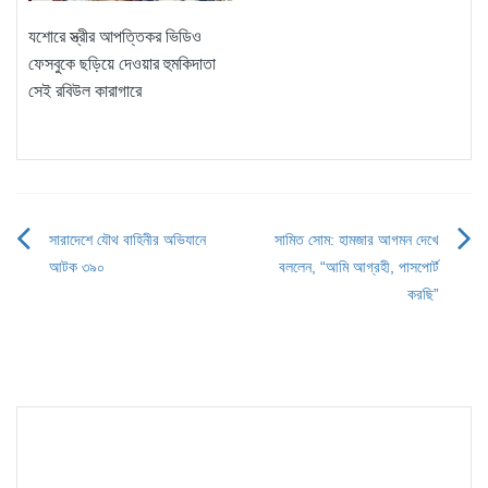
যশোরে স্ত্রীর আপত্তিকর ভিডিও
ফেসবুকে ছড়িয়ে দেওয়ার হুমকিদাতা
সেই রবিউল কারাগারে
সারাদেশে যৌথ বাহিনীর অভিযানে
সামিত সোম: হামজার আগমন দেখে
Post
আটক ৩৯০
বললেন, “আমি আগ্রহী, পাসপোর্ট
navigation
করছি”