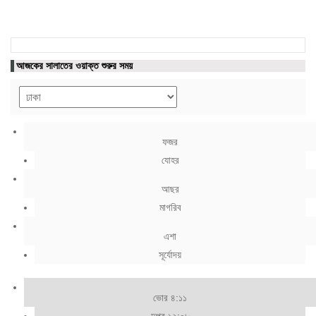
আজকের সালাতের ওয়াক্ত শুরুর সময়
ফজর
যোহর
আছর
মাগরিব
এশা
সূর্যোদয়
ভোর ৪:১১
দুপুর ১২:০৮