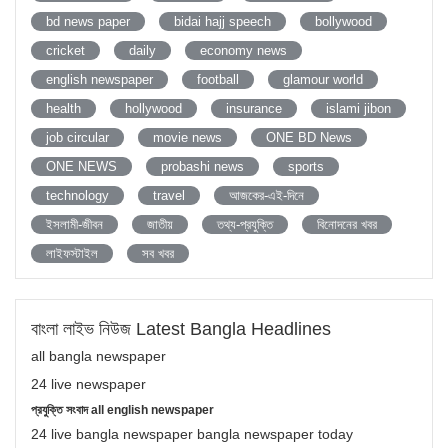
bd news paper
bidai hajj speech
bollywood
cricket
daily
economy news
english newspaper
football
glamour world
health
hollywood
insurance
islami jibon
job circular
movie news
ONE BD News
ONE NEWS
probashi news
sports
technology
travel
আজকের-এই-দিনে
ইসলামী-জীবন
জাতীয়
তথ্য-প্রযুক্তি
বিনোদনের খবর
লাইফস্টাইল
সব খবর
বাংলা লাইভ নিউজ Latest Bangla Headlines
all bangla newspaper
24 live newspaper
প্রযুক্তি সংবাদ all english newspaper
24 live bangla newspaper bangla newspaper today