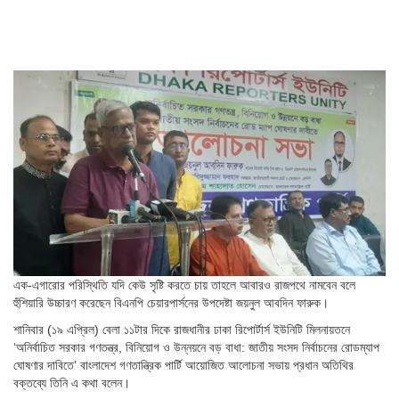
এক-এগারোর পরিস্থিতি যদি কেউ সৃষ্টি করতে চায় তাহলে আবারও রাজপথে নামবেন বলে
হুঁশিয়ারি উচ্চারণ করেছেন বিএনপি চেয়ারপার্সনের উপদেষ্টা জয়নুল আবদিন ফারুক।
শানিবার (১৯ এপ্রিল) বেলা ১১টার দিকে রাজধানীর ঢাকা রিপোর্টার্স ইউনিটি মিলনায়তনে
‘অনির্বাচিত সরকার গণতন্ত্র, বিনিয়োগ ও উন্নয়নে বড় বাধা: জাতীয় সংসদ নির্বাচনের রোডম্যাপ
ঘোষণার দাবিতে’ বাংলাদেশ গণতান্ত্রিক পার্টি আয়োজিত আলোচনা সভায় প্রধান অতিথির
বক্তব্যে তিনি এ কথা বলেন।