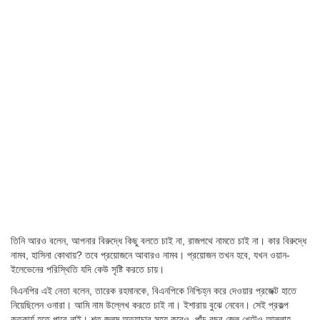
তিনি আরও বলেন, আপনার বিরুদ্ধে কিছু বলতে চাই না, রাজপথে নামতে চাই না। কার বিরুদ্ধে
নামব, হাসিনা কোথায়? তবে প্রয়োজনে আবারও নামব। প্রয়োজন তখন হবে, যখন ওয়ান-
ইলেভেনের পরিস্থিতি যদি কেউ সৃষ্টি করতে চায়।
বিএনপির এই নেতা বলেন, তারেক রহমানকে, বিএনপিকে নিশ্চিহ্ন করে দেওয়ার প্রজেক্ট হাতে
নিয়েছিলেন ওনারা। আমি নাম উল্লেখ করতে চাই না। ইশারায় বুঝে নেবেন। সেই প্রকল্প
কৃতকার্য হতে পারে নাই। শত জুলুম অত্যাচার সহ্য করেও, পাঁচ বছর জেল খেটেও আল্লাহ