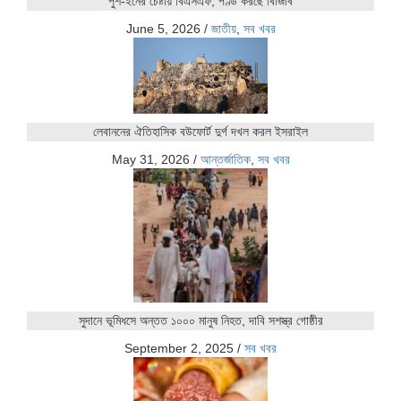
পুশ-ইনের চেষ্টায় বিএসএফ, পণ্ড করছে বিজিবি
June 5, 2026
/
জাতীয়
,
সব খবর
লেবাননের ঐতিহাসিক বউফোর্ট দুর্গ দখল করল ইসরাইল
May 31, 2026
/
আন্তর্জাতিক
,
সব খবর
সুদানে ভূমিধসে অন্তত ১০০০ মানুষ নিহত, দাবি সশস্ত্র গোষ্ঠীর
September 2, 2025
/
সব খবর