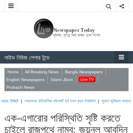
লাইভ নিউজ পেপার টুডে
Home
All Breaking News
Bangla Newspapers
English Newspapers
Islami Jibon
Live TV
Probashi News
বি
|
লেবাননের ঐতিহাসিক বউফোর্ট দুর্গ দখল করল ইসরাইল
|
সুদানে ভূমিধসে অন্তত ১০০০ মানুষ নি
এক-এগারোর পরিস্থিতি সৃষ্টি করতে
চাইলে রাজপথে নামব: জয়নুল আবদিন