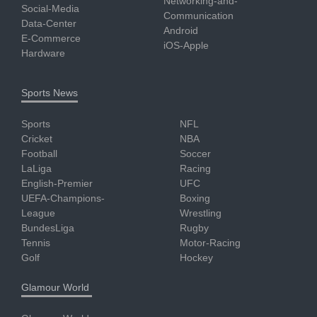
Networking-and-
Social-Media
Communication
Data-Center
Android
E-Commerce
iOS-Apple
Hardware
Sports News
Sports
NFL
Cricket
NBA
Football
Soccer
LaLiga
Racing
English-Premier
UFC
UEFA-Champions-
Boxing
League
Wrestling
BundesLiga
Rugby
Tennis
Motor-Racing
Golf
Hockey
Glamour World