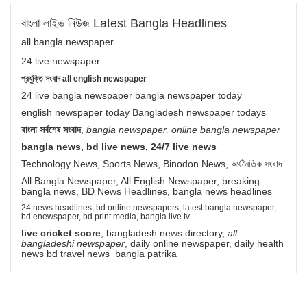
বাংলা লাইভ নিউজ Latest Bangla Headlines
all bangla newspaper
24 live newspaper
প্রযুক্তি সংবাদ all english newspaper
24 live bangla newspaper bangla newspaper today
english newspaper today Bangladesh newspaper todays
বাংলা সর্বশেষ সংবাদ
,
bangla newspaper, online bangla newspaper
bangla news, bd live news, 24/7 live news
Technology News, Sports News, Binodon News, অর্থনৈতিক সংবাদ
All Bangla Newspaper, All English Newspaper, breaking
bangla news, BD News Headlines, bangla news headlines
24 news headlines, bd online newspapers, latest bangla newspaper,
bd enewspaper, bd print media, bangla live tv
live cricket score
, bangladesh news directory,
all
bangladeshi newspaper
, daily online newspaper, daily health
news bd travel news bangla patrika