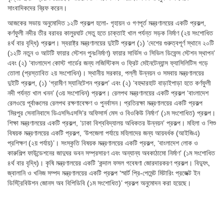
সাংবাদিকদের ব্রিফ করেন।
আজকের সভায় অনুমোদিত ১২টি প্রকল্প হলো- গৃহায়ন ও গণপূর্ত মন্ত্রণালয়ের একটি প্রকল্প,
কর্ণফুলী নদীর তীর বরাবর কালুরঘাট সেতু হতে চাক্তাই খাল পর্যন্ত সড়ক নির্মাণ (২য় সংশোধিত
৪র্থ বার বৃদ্ধি) প্রকল্প। স্বরাষ্ট্র মন্ত্রণালয়ের দুইটি প্রকল্প (১) ‘দেশের গুরুত্বপূর্ণ স্থানে ২০টি
(১২টি নতুন ও আটটি ফায়ার স্টেশন পুনঃনির্মাণ) ফায়ার সার্ভিস ও সিভিল ডিফেন্স স্টেশন স্থাপন’
এবং (২) ‘বাংলাদেশ কোস্ট গার্ডের জন্য লজিস্টিকস ও ফ্রিট মেইনটেন্যান্স ফ্যাসিলিটিস গড়ে
তোলা (প্রস্তাবিত ২য় সংশোধিন)। স্থানীয় সরকার, পল্লী উন্নয়ন ও সমবায় মন্ত্রণালয়ের
দুইটি প্রকল্প, (১) ‘গ্রামীণ স্যানিটেশন প্রকল্প’ এবং (২) ‘বহদ্দারহাট বাড়াইপাড়া হতে কর্ণফুলী
নদী পর্যন্ত খাল খনন’ (৩য় সংশোধিন) প্রকল্প। রেলপথ মন্ত্রণালয়ের একটি প্রকল্প ‘বাংলাদেশ
রেলওয়ে পূর্বাঞ্চলের রেলপথ রক্ষণাবেক্ষণ ও পুনর্বাসন। প্রতিরক্ষা মন্ত্রণালয়ের একটি প্রকল্প
‘মিরপুর সেনানিবাসে ডিএসসিএসসি’র অফিসার্স মেস ও বিওকিউ নির্মাণ’ (১ম সংশোধিত) প্রকল্প।
শিক্ষা মন্ত্রণালয়ের একটি প্রকল্প, ‘ঢাকা বিশ্ববিদ্যালয় অধিকতর উন্নয়ন’ প্রকল্প। মহিলা ও শিশু
বিষয়ক মন্ত্রণালয়ের একটি প্রকল্প, ‘উপজেলা পর্যায়ে মহিলাদের জন্য আয়বর্ধক (আইজিএ)
প্রশিক্ষণ (২য় পর্যায়)’। সংস্কৃতি বিষয়ক মন্ত্রণালয়ের একটি প্রকল্প, ‘বাংলাদেশ লোক ও
কারুশিল্প ফাউন্ডেশনের জাদুঘর ভবন সম্প্রসারণ এবং অন্যান্য অবকাঠামো নির্মাণ’ (১ম সংশোধিত
৪র্থ বার বৃদ্ধি)। কৃষি মন্ত্রণালয়ের একটি ‘কন্দাল ফসল গবেষণা জোরদারকরণ প্রকল্প। বিদ্যুৎ,
জ্বালানি ও খনিজ সম্পদ মন্ত্রণালয়ের একটি প্রকল্প ‘স্মার্ট প্রি-পেমেন্ট মিটারিং প্রজেক্ট ইন
ডিস্ট্রিবিউশন জোনস অব বিপিডিবি (১ম সংশোধিত)’ প্রকল্প অনুমোদন করা হয়েছে।