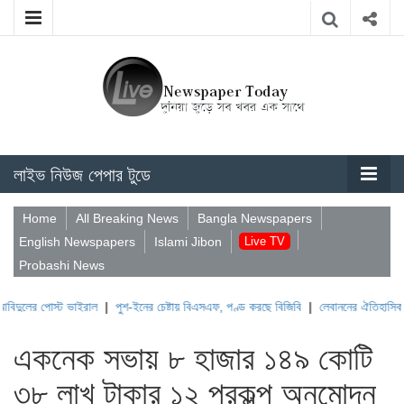
লাইভ নিউজ পেপার টুডে
Home
All Breaking News
Bangla Newspapers
English Newspapers
Islami Jibon
Live TV
Probashi News
স্ট ভাইরাল
|
পুশ-ইনের চেষ্টায় বিএসএফ, পণ্ড করছে বিজিবি
|
লেবাননের ঐতিহাসিক বউফোর্ট দু
একনেক সভায় ৮ হাজার ১৪৯ কোটি
৩৮ লাখ টাকার ১২ প্রকল্প অনুমোদন