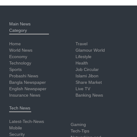
Main News
Category
Home
Travel
World News
Glamour World
Economy
Lifestyle
Technology
Health
Sports
Job Circular
Probashi News
Islami Jibon
Bangla Newspaper
Share Market
English Newspaper
Live TV
Insurance News
Banking News
Tech News
Latest-Tech-News
Gaming
Mobile
Tech-Tips
Security