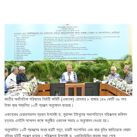
জাতীয় অর্থনৈতিক পরিষদের নির্বাহী কমিটি (একনেক) রোববার ৮ হাজার ১৪৯ কোটি ৩৮ লাখ
টাকা ব্যয় সম্বলিত ১২টি প্রকল্প অনুমোদন করেছে।
একনেকের চেয়ারপারসন প্রধান উপদেষ্টা ড. মুহাম্মদ ইউনূসের সভাপতিত্বে পরিকল্পনা কমিশন
চত্বরে এনইসি সম্মেলন কক্ষে অনুষ্ঠিত একনেক সভায় এ অনুমোদন দেওয়া হয়।
অনুমোদিত ১২টি প্রকল্পের মধ্যে ছয়টি নতুন, চারটি সংশোধিত এবং ব্যয় বৃদ্ধি ব্যতিরেকে মেয়াদ
বৃদ্ধির দুইটি প্রকল্প রয়েছে। পরিকল্পনা উপদেষ্টা ড. ওয়াহিদউদ্দিন মাহমুদ সভা শেষে