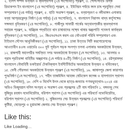
২. ইলিশ সম্পদ উন্নয়ন ও ব্যবস্থাপনা (২য় সংশোধিত) প্রকল্প, ৩. পেস্টিসাইড রিস্ক
রিডাকশন ইন বাংলাদেশ (২য় সংশোধিত) প্রকল্প, ৪. ইউনিয়ন পর্যায়ে মৎস চাষ প্রযুক্তি সেবা
সম্প্রসারণ (৩য় পর্যায়) প্রকল্প, ৫. হাতি সংরক্ষণ প্রকল্প, ৬. বন্যাপ্রবণ ও নদীভাঙ্গন এলাকায়
বন্যা আশ্রয়কেন্দ্র নির্মাণ (৩য় পর্যায়) (২য় সংশোধিত), ৭. বাংলাদেশ নিরাপদ খাদ্য কর্তৃপক্ষের
সক্ষমতা বৃদ্ধিকরণ (২য় সংশোধিত), ৮. গাজীপুর সাফারী পার্কের অত্যাবশ্যকীয় ব্যবস্থাপনা
সহায়ক প্রকল্প, ৯. যান্ত্রিক পদ্ধতিতে ধান চাষাবাদের লক্ষ্যে খামার যন্ত্রপাতি গবেষণা কার্যক্রম
বৃদ্ধিকরণ (২য় সংশোধিত), ১০. জিএনএসএস করস এর নেটওয়ার্ক পরিধি সম্প্রসারণ এবং
টাইডাল স্টেশন আধুনিকীকরণ (২য় সংশোধিত), ১১. ঢাকা উত্তর সিটি করপোরেশনের
আওতাধীন ৪৩নং ওয়ার্ডের ৩০০ ফুট পূর্বাচল সড়ক সংলগ্ন তলনা এলাকার অবকাঠামো উন্নয়ন,
১২. রাজশাহী মহানগরীর সমন্বিত নগর অবকাঠামো উন্নয়ন (১ম সংশোধিত), ১৩. আনসার ও
গ্রাম প্রতিরক্ষা বাহিনীর অস্ত্রাগার (১ম পর্যায়ে ৪০টি) নির্মাণ (২য় সংশোধিত), ১৪. চট্টগ্রামস্থ
বাংলাদেশ নৌবাহিনী ডকইয়ার্ড টেকনিক্যাল ইনস্টিটিউটের অবকাঠামো উন্নয়ন ও বর্ধিতকরণ,
১৫. ফেনী পৌরসভা অবকাঠামো উন্নয়ন প্রকল্প (২য় সংশোধিত), ১৬. জামালপুর জেলা কারাগার
পুনঃনির্মাণ (১ম সংশোধিত), ১৭. শহীদ তাজউদ্দিন আহমদ মেডিকেল কলেজ ও হাসপাতাল স্থাপন
(২য় সংশোধিত), ১৮. দেশি ও বিদেশি উৎস থেকে ছাত্র-জনতার গণঅভ্যুত্থান-২০২৪ এর
অডিও ভিজ্যুয়াল দলিল সংগ্রহ ও সংরক্ষণ এবং প্রকল্পের ২টি নাম পরিবর্তন ১. বঙ্গবন্ধু শেখ
মুজিবুর রহমান নভোথিয়েটার, বরিশাল স্থাপন (২য় সংশোধিত) এর পরিবর্তে নভোথিয়েটার,
বরিশাল স্থাপন (২য় সংশোধিত) ২. মুজিবনগর সেচ উন্নয়ন প্রকল্পের (২য় সংশোধিত) পরিবর্তে
কুষ্টিয়া, মেহেরপুর ও চুয়াডাঙ্গা জেলায় সেচ উন্নয়ন প্রকল্প।
Like this:
Like
Loading…