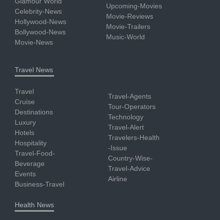
Glamour World
Upcoming-Movies
Celebrity-News
Movie-Reviews
Hollywood-News
Movie-Trailers
Bollywood-News
Music-World
Movie-News
Travel News
Travel
Travel-Agents
Cruise
Tour-Operators
Destinations
Technology
Luxury
Travel-Alert
Hotels
Travelers-Health
Hospitality
-Issue
Travel-Food-
Country-Wise-
Beverage
Travel-Advice
Events
Airline
Business-Travel
Health News