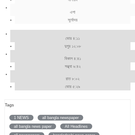
এশা
সূর্যোদয়
ভোর ৪:১১
দুপুর ১২:০৮
বিকাল ৪:৪১
সন্ধ্যা ৬:৪২
রাত ৮:০২
ভোর ৫:২৯
Tags
1 NEWS
all bangla newspaper
all bangla news paper
All Headlines