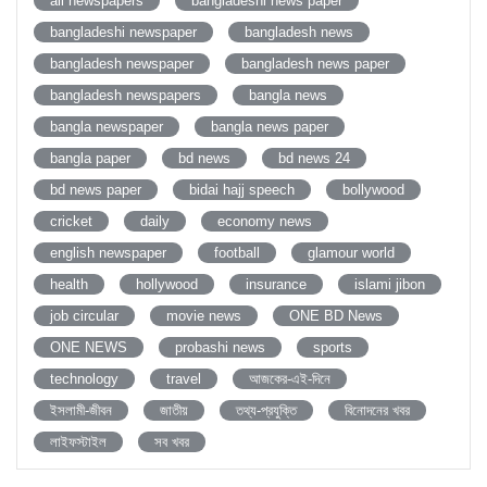
all newspapers
bangladeshi news paper
bangladeshi newspaper
bangladesh news
bangladesh newspaper
bangladesh news paper
bangladesh newspapers
bangla news
bangla newspaper
bangla news paper
bangla paper
bd news
bd news 24
bd news paper
bidai hajj speech
bollywood
cricket
daily
economy news
english newspaper
football
glamour world
health
hollywood
insurance
islami jibon
job circular
movie news
ONE BD News
ONE NEWS
probashi news
sports
technology
travel
আজকের-এই-দিনে
ইসলামী-জীবন
জাতীয়
তথ্য-প্রযুক্তি
বিনোদনের খবর
লাইফস্টাইল
সব খবর