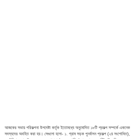
আজকের সভায় পরিকল্পনা উপদেষ্টা কর্তৃক ইতোমধ্যে অনুমোদিত ১৮টি প্রকল্প সম্পর্কে একনেক
সদস্যদের অবহিত করা হয়। সেগুলো হলো- ১. গ্রাম সড়ক পুনর্বাসন প্রকল্প (২য় সংশোধিত),