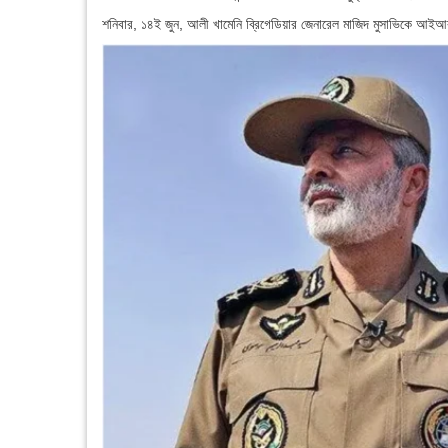
শনিবার, ১৪ই জুন, আলী খামেনি ব্রিগেডিয়ার জেনারেল মাজিদ মুসাভিকে আইআর