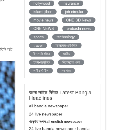
 আল-
hollywood
insurance
islami jibon
job circular
movie news
ONE BD News
ONE NEWS
probashi news
sports
technology
travel
আজকের-এই-দিনে
ে তিনি আট
ইসলামী-জীবন
জাতীয়
তথ্য-প্রযুক্তি
বিনোদনের খবর
লাইফস্টাইল
সব খবর
বাংলা লাইভ নিউজ Latest Bangla
Headlines
all bangla newspaper
24 live newspaper
প্রযুক্তি সংবাদ all english newspaper
24 live bangla newspaper bangla