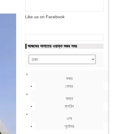
Like us on Facebook
আজকের সালাতের ওয়াক্ত শুরুর সময়
ফজর
যোহর
আছর
মাগরিব
এশা
সূর্যোদয়