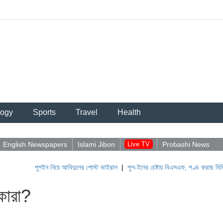
logy
Sports
Travel
Health
English Newspapers
Islami Jibon
Live TV
Probashi News
পুশইন নিয়ে আবিদুলের পোস্ট ভাইরাল
|
পুশ-ইনের চেষ্টায় বিএসএফ, পণ্ড করছে বিজিবি
|
লেবানন
 কারা?