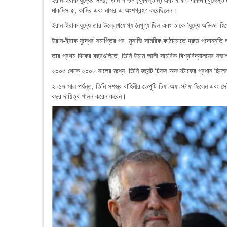
ইরান-ইরাক যুদ্ধের সময়, তিনি পশ্চিম (কুর্দিস্তান) এবং দক্ষিণ-পশ্চিম (খুজে
মাকদিস-৫, কাদির এবং নাসর-এ অংশগ্রহণ করেছিলেন।
ইরান-ইরাক যুদ্ধে তার উল্লেখযোগ্য নৈপুণ্য ছিল এবং তাকে ‘যুদ্ধে অভিজ্ঞ’ হি
ইরান-ইরাক যুদ্ধের সমাপ্তির পর, মুসাভি সামরিক কাঠামোতে দ্রুত পদোন্নত
তার প্রথম দিকের বছরগুলিতে, তিনি ইমাম আলী সামরিক বিশ্ববিদ্যালয়ের সভাপতি
২০০৫ থেকে ২০০৮ সালের মধ্যে, তিনি জয়েন্ট চিফস অফ স্টাফের প্রধান ছিলেন
২০১৭ সাল পর্যন্ত, তিনি সশস্ত্র বাহিনীর ডেপুটি চিফ-অফ-স্টাফ ছিলেন এবং 
বছর দায়িত্ব পালন করেন করেন।