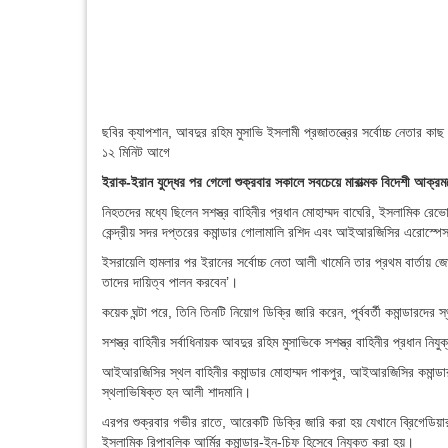
ছবির ক্যাপশান,
আবদুর রহিম মুসাভি ইসলামী প্রজাতন্ত্রের সর্বোচ্চ নেতার ক
১২ মিনিট আগে
ইরাক-ইরান যুদ্ধের পর গেলো শুক্রবার সকালে সবচেয়ে মারাত্মক বিদেশী আক্
নিহতদের মধ্যে ছিলেন সশস্ত্র বাহিনীর প্রধান মোহাম্মদ বাঘেরি, ইসলামিক রে
কেন্দ্রীয় সদর দপ্তরের কমান্ডার গোলামালি রশিদ এবং আইআরজিসির এরোস্পে
ইসরায়েলি হামলার পর ইরানের সর্বোচ্চ নেতা আলী খামেনি তার প্রথম বার্তায় জ
তাদের দায়িত্ব পালন করবেন’।
কয়েক ঘন্টা পরে, তিনি তিনটি নিয়োগ ডিক্রি জারি করেন, পূর্ববর্তী কমান্ডারদ
সশস্ত্র বাহিনীর সর্বাধিনায়ক আবদুর রহিম মুসাভিকে সশস্ত্র বাহিনীর প্রধান নিয
আইআরজিসির স্থল বাহিনীর কমান্ডার মোহাম্মদ পাকপুর, আইআরজিসির কমান্ড
স্থলাভিষিক্ত হন আলী শাদমানি।
এরপর শুক্রবার গভীর রাতে, আরেকটি ডিক্রি জারি করা হয় যেখানে ব্রিগেডিয
ইসলামিক রিপাবলিক আর্মির কমান্ডার-ইন-চিফ হিসেবে নিযুক্ত করা হয়।