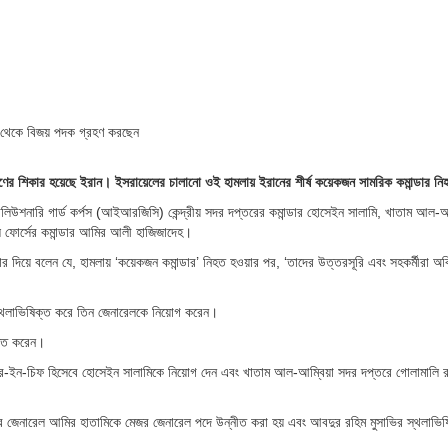
াছ থেকে বিজয় পদক গ্রহণ করছেন
রমণের শিকার হয়েছে ইরান। ইসরায়েলের চালানো ওই হামলায় ইরানের শীর্ষ কয়েকজন সামরিক কমান্ডার ন
ভোলিউশনারি গার্ড কর্পস (আইআরজিসি) কেন্দ্রীয় সদর দপ্তরের কমান্ডার হোসেইন সালামি, খাতাম আল-আম
স ফোর্সের কমান্ডার আমির আলী হাজিজাদেহ।
োর দিয়ে বলেন যে, হামলায় ‘কয়েকজন কমান্ডার’ নিহত হওয়ার পর, ‘তাদের উত্তরসূরি এবং সহকর্মীরা অব
ের স্থলাভিষিক্ত করে তিন জেনারেলকে নিয়োগ করেন।
ুক্ত করেন।
ার-ইন-চিফ হিসেবে হোসেইন সালামিকে নিয়োগ দেন এবং খাতাম আল-আম্বিয়া সদর দপ্তরে গোলামালি 
়ার জেনারেল আমির হাতামিকে মেজর জেনারেল পদে উন্নীত করা হয় এবং আবদুর রহিম মুসাভির স্থলাভি