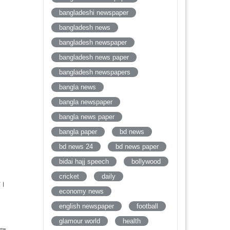
bangladeshi newspaper
bangladesh news
bangladesh newspaper
bangladesh news paper
bangladesh newspapers
bangla news
bangla newspaper
bangla news paper
bangla paper
bd news
bd news 24
bd news paper
bidai hajj speech
bollywood
cricket
daily
রে।
economy news
english newspaper
football
glamour world
health