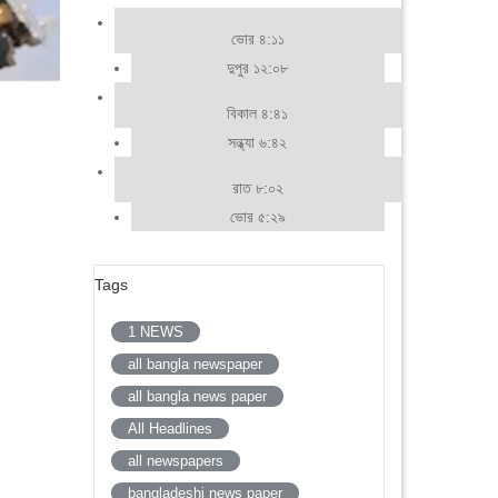
ভোর ৪:১১
দুপুর ১২:০৮
বিকাল ৪:৪১
সন্ধ্যা ৬:৪২
রাত ৮:০২
ভোর ৫:২৯
Tags
1 NEWS
all bangla newspaper
all bangla news paper
All Headlines
all newspapers
bangladeshi news paper