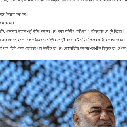
স্তান) ফ্রন্টে সেনাবাহিনীর আর্টিলারি র‌্যাঙ্কে সংযুক্ত ছিলেন এবং ভালফাজর-৪ এবং ৯ অপারেশন, বাইত
সেবে বিবেচনা করা হয়।
ি লাভ করেন।
, নেজাজার উত্তর-পূর্ব ঘাঁটির কমান্ডার এবং স্থল বাহিনীর প্রশিক্ষণ ও পরিকল্পনার ডেপুটি ছিলেন।
 এবং তারপর ২০১৬ সাল পর্যন্ত সেনাবাহিনীর ডেপুটি কমান্ডার-ইন-চিফ হিসেবে দায়িত্ব পালন করেন।
সেই বছর, তিনি মেজর জেনারেল পদে উন্নীত হন এবং সেনাবাহিনীর কমান্ডার-ইন-চিফ নিযুক্ত হন, যেখান