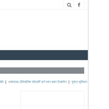
ের ঐতিহাসিক বউফোর্ট দুর্গ দখল করল ইসরাইল
|
সুদানে ভূমিধসে অন্তত ১০০০ মানুষ নিহত, দাবি সশস