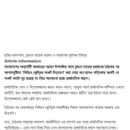
ছবির ক্যাপশান,
লন্ডনে তারেক রহমান ও অধ্যাপক মুহাম্মদ ইউনূস
Article information
বাংলাদেশের অন্তর্বর্তী সরকারের প্রধান উপদেষ্টার সাথে লন্ডনে তারেক রহমানের বৈঠকের পর
আপাতদৃষ্টিতে ‘নির্বাচন কেন্দ্রিক সংকট উত্তরণ’ করা গেছে মনে হলেও সত্যিকার অর্থেই সে
সংকট কতটা দূর হয়েছে তা নিয়ে আলোচনা হচ্ছে রাজনৈতিক মহলে।
রাজনৈতিক নেতা ও বিশ্লেষকদের কারও কারও ধারণা, প্রকৃত অর্থে রাজনৈতিক জটিলতা এখনো
কাটেনি, বরং সামনের সময়টায় ‘রাজনৈতিক মেরুকরণ আরও জটিল’ হয়ে উঠতে পারে বলেও
বিশ্লেষকদের কেউ কেউ মনে করেন।
বৈঠকের পর কেবলমাত্র নির্বাচন কেন্দ্রিক সময়সীমার বিষয়ে আলােকপাত করেছে সরকার এবং
বিএনপি।
তবে, বৈঠকের সম্ভাব্য ফলাফল, রাজনীতিতে এর তাৎপর্য এবং অন্য রাজনৈতিক দলগুলাের
প্রতিক্রিয়া – এমন নানা বিষয় নিয়ে এখন বাংলাদেশের রাজনৈতিক মহলে আলােচনা চলছে।