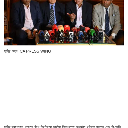
ছবির উৎস,
CA PRESS WING
ছবির ক্যাপশান,
লন্ডনে যৌথ ব্রিফিংয়ে জাতীয় নিরাপত্তা উপদেষ্টা খলিলুর রহমান এবং বিএনপি