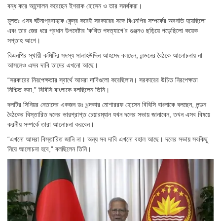
বন্ধ করে আন্দোলন করেছেন ইশরাক হোসেন ও তার সমর্থকরা।
মূলতঃ এসব ঘটনাপ্রবাহকে কেন্দ্র করেই সরকারের সঙ্গে বিএনপির সম্পর্কের অবনতি হয়েছিলো
এবং তার জের ধরে প্রধান উপদেষ্টার ‘কথিত পদত্যাগে’র গুঞ্জনও ছড়িয়ে পড়েছিলো কয়েক
সপ্তাহ আগে।
বিএনপির স্থায়ী কমিটির সদস্য সালাহউদ্দিন আহমেদ বলছেন, লন্ডনের বৈঠকে আলোচনায় না
আসলেও এসব দাবি তাদের এখনো আছে।
“সরকারের নিরপেক্ষতার স্বার্থে আমরা দাবিগুলো করেছিলাম। সরকারের উচিত নিরপেক্ষতা
নিশ্চিত করা,” বিবিসি বাংলাকে বলছিলেন তিনি।
দলটির সিনিয়র নেতাদের একজন ডঃ খন্দকার মোশাররফ হোসেন বিবিসি বাংলাকে বলছেন, লন্ডন
বৈঠকের বিস্তারিত দলের ভারপ্রাপ্ত চেয়ারম্যান যখন দলের সভায় জানাবেন, তখন এসব বিষয়ে
করনীয় সম্পর্কে তারা আলোচনা করবেন।
“এখনো আমরা বিস্তারিত জানি না। অন্য সব দাবি এখনো বহাল আছে। দলের সভায় সবকিছু
নিয়ে আলোচনা হবে,” বলছিলেন তিনি।