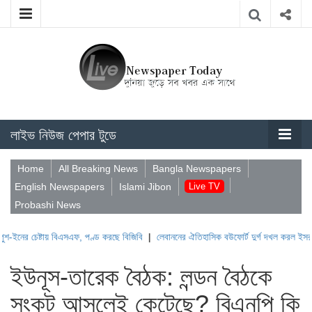
লাইভ নিউজ পেপার টুডে
Home
All Breaking News
Bangla Newspapers
English Newspapers
Islami Jibon
Live TV
Probashi News
টায় বিএসএফ, পণ্ড করছে বিজিবি
|
লেবাননের ঐতিহাসিক বউফোর্ট দুর্গ দখল করল ইসরাইল
|
সুদানে
ইউনূস-তারেক বৈঠক: লন্ডন বৈঠকে
সংকট আসলেই কেটেছে? বিএনপি কি