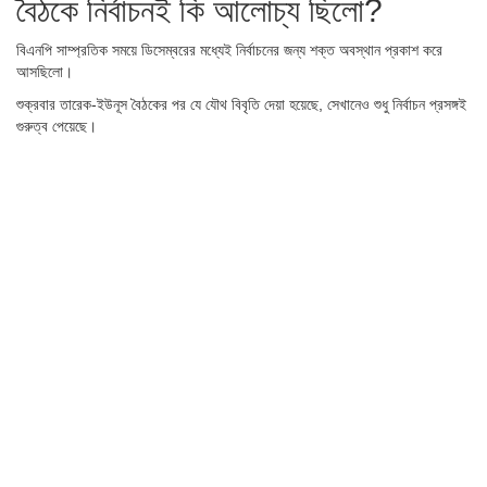
বৈঠকে নির্বাচনই কি আলোচ্য ছিলো?
বিএনপি সাম্প্রতিক সময়ে ডিসেম্বরের মধ্যেই নির্বাচনের জন্য শক্ত অবস্থান প্রকাশ করে
আসছিলো।
শুক্রবার তারেক-ইউনূস বৈঠকের পর যে যৌথ বিবৃতি দেয়া হয়েছে, সেখানেও শুধু নির্বাচন প্রসঙ্গই
গুরুত্ব পেয়েছে।