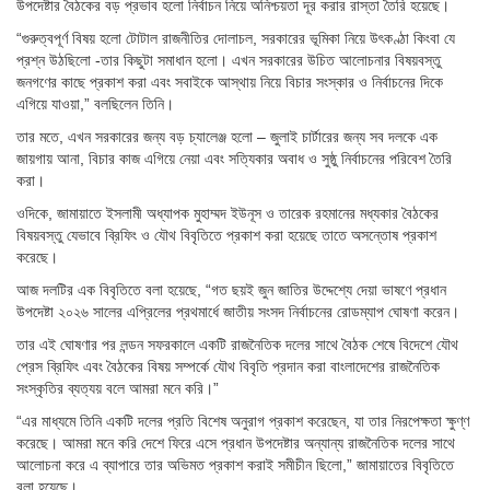
উপদেষ্টার বৈঠকের বড় প্রভাব হলো নির্বাচন নিয়ে অনিশ্চয়তা দূর করার রাস্তা তৈরি হয়েছে।
“গুরুত্বপূর্ণ বিষয় হলো টোটাল রাজনীতির দোলাচল, সরকারের ভূমিকা নিয়ে উৎকণ্ঠা কিংবা যে
প্রশ্ন উঠছিলো -তার কিছুটা সমাধান হলো। এখন সরকারের উচিত আলোচনার বিষয়বস্তু
জনগণের কাছে প্রকাশ করা এবং সবাইকে আস্থায় নিয়ে বিচার সংস্কার ও নির্বাচনের দিকে
এগিয়ে যাওয়া,” বলছিলেন তিনি।
তার মতে, এখন সরকারের জন্য বড় চ্যালেঞ্জ হলো – জুলাই চার্টারের জন্য সব দলকে এক
জায়গায় আনা, বিচার কাজ এগিয়ে নেয়া এবং সত্যিকার অবাধ ও সুষ্ঠু নির্বাচনের পরিবেশ তৈরি
করা।
ওদিকে, জামায়াতে ইসলামী অধ্যাপক মুহাম্মদ ইউনূস ও তারেক রহমানের মধ্যকার বৈঠকের
বিষয়বস্তু যেভাবে ব্রিফিং ও যৌথ বিবৃতিতে প্রকাশ করা হয়েছে তাতে অসন্তোষ প্রকাশ
করেছে।
আজ দলটির এক বিবৃতিতে বলা হয়েছে, “গত ছয়ই জুন জাতির উদ্দেশ্যে দেয়া ভাষণে প্রধান
উপদেষ্টা ২০২৬ সালের এপ্রিলের প্রথমার্ধে জাতীয় সংসদ নির্বাচনের রোডম্যাপ ঘোষণা করেন।
তার এই ঘোষণার পর লন্ডন সফরকালে একটি রাজনৈতিক দলের সাথে বৈঠক শেষে বিদেশে যৌথ
প্রেস ব্রিফিং এবং বৈঠকের বিষয় সম্পর্কে যৌথ বিবৃতি প্রদান করা বাংলাদেশের রাজনৈতিক
সংস্কৃতির ব্যত্যয় বলে আমরা মনে করি।”
“এর মাধ্যমে তিনি একটি দলের প্রতি বিশেষ অনুরাগ প্রকাশ করেছেন, যা তার নিরপেক্ষতা ক্ষুণ্ণ
করেছে। আমরা মনে করি দেশে ফিরে এসে প্রধান উপদেষ্টার অন্যান্য রাজনৈতিক দলের সাথে
আলোচনা করে এ ব্যাপারে তার অভিমত প্রকাশ করাই সমীচীন ছিলো,” জামায়াতের বিবৃতিতে
বলা হয়েছে।