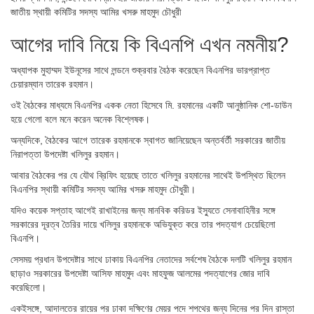
জাতীয় স্থায়ী কমিটির সদস্য আমির খসরু মাহমুদ চৌধুরী
আগের দাবি নিয়ে কি বিএনপি এখন নমনীয়?
অধ্যাপক মুহাম্মদ ইউনূসের সাথে লন্ডনে শুক্রবার বৈঠক করেছেন বিএনপির ভারপ্রাপ্ত
চেয়ারম্যান তারেক রহমান।
ওই বৈঠকের মাধ্যমে বিএনপির একক নেতা হিসেবে মি. রহমানের একটি আনুষ্ঠানিক শো-ডাউন
হয়ে গেলো বলে মনে করেন অনেক বিশ্লেষক।
অন্যদিকে, বৈঠকের আগে তারেক রহমানকে স্বাগত জানিয়েছেন অন্তর্বর্তী সরকারের জাতীয়
নিরাপত্তা উপদেষ্টা খলিলুর রহমান।
আবার বৈঠকের পর যে যৌথ ব্রিফিং হয়েছে তাতে খলিলুর রহমানের সাথেই উপস্থিত ছিলেন
বিএনপির স্থায়ী কমিটির সদস্য আমির খসরু মাহমুদ চৌধুরী।
যদিও কয়েক সপ্তাহ আগেই রাখাইনের জন্য মানবিক করিডর ইস্যুতে সেনাবাহিনীর সঙ্গে
সরকারের দূরত্ব তৈরির দায়ে খলিলুর রহমানকে অভিযুক্ত করে তার পদত্যাগ চেয়েছিলো
বিএনপি।
সেসময় প্রধান উপদেষ্টার সাথে ঢাকায় বিএনপির নেতাদের সর্বশেষ বৈঠকে দলটি খলিলুর রহমান
ছাড়াও সরকারের উপদেষ্টা আসিফ মাহমুদ এবং মাহফুজ আলমের পদত্যাগের জোর দাবি
করেছিলো।
একইসঙ্গে, আদালতের রায়ের পর ঢাকা দক্ষিণের মেয়র পদে শপথের জন্য দিনের পর দিন রাস্তা