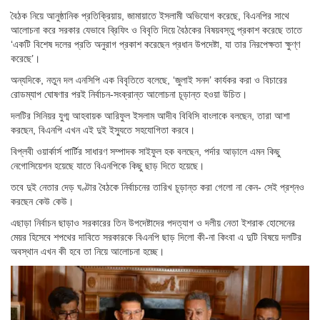
বৈঠক নিয়ে আনুষ্ঠানিক প্রতিক্রিয়ায়, জামায়াতে ইসলামী অভিযােগ করেছে, বিএনপির সাথে
আলোচনা করে সরকার যেভাবে ব্রিফিং ও বিবৃতি দিয়ে বৈঠকের বিষয়বস্তু প্রকাশ করেছে তাতে
‘একটি বিশেষ দলের প্রতি অনুরাগ প্রকাশ করেছেন প্রধান উপদেষ্টা, যা তার নিরপেক্ষতা ক্ষুণ্ণ
করেছে’।
অন্যদিকে, নতুন দল এনসিপি এক বিবৃতিতে বলেছে, ‘জুলাই সনদ’ কার্যকর করা ও বিচারের
রোডম্যাপ ঘোষণার পরই নির্বাচন-সংক্রান্ত আলোচনা চূড়ান্ত হওয়া উচিত।
দলটির সিনিয়র যুগ্ম আহবায়ক আরিফুল ইসলাম আদীব বিবিসি বাংলাকে বলছেন, তারা আশা
করছেন, বিএনপি এখন এই দুই ইস্যুতে সহযোগিতা করবে।
বিপ্লবী ওয়ার্কার্স পার্টির সাধারণ সম্পাদক সাইফুল হক বলছেন, পর্দার আড়ালে এমন কিছু
নেগোসিয়েশন হয়েছে যাতে বিএনপিকে কিছু ছাড় দিতে হয়েছে।
তবে দুই নেতার দেড় ঘণ্টার বৈঠকে নির্বাচনের তারিখ চূড়ান্ত করা গেলো না কেন- সেই প্রশ্নও
করছেন কেউ কেউ।
এছাড়া নির্বাচন ছাড়াও সরকারের তিন উপদেষ্টাদের পদত্যাগ ও দলীয় নেতা ইশরাক হোসেনের
মেয়র হিসেবে শপথের দাবিতে সরকারকে বিএনপি ছাড় দিলো কী-না কিংবা এ দুটি বিষয়ে দলটির
অবস্থান এখন কী হবে তা নিয়ে আলোচনা হচ্ছে।