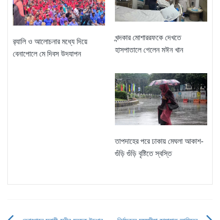
খন্দকার মোশাররফকে দেখতে
র‌্যালি ও আলোচনার মধ্যে দিয়ে
হাসপাতালে গেলেন মঈন খান
বেনাপোলে মে দিবস উদযাপন
তাপদাহের পরে ঢাকায় মেঘলা আকাশ-
গুঁড়ি গুঁড়ি বৃষ্টিতে স্বস্তি