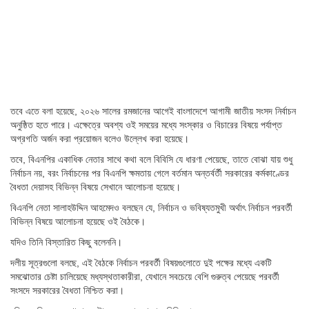
তবে এতে বলা হয়েছে, ২০২৬ সালের রমজানের আগেই বাংলাদেশে আগামী জাতীয় সংসদ নির্বাচন
অনুষ্ঠিত হতে পারে। এক্ষেত্রে অবশ্য ওই সময়ের মধ্যে সংস্কার ও বিচারের বিষয়ে পর্যাপ্ত
অগ্রগতি‌ অর্জন করা প্রয়োজন বলেও উল্লেখ করা হয়েছে।
তবে, বিএনপির একাধিক নেতার সাথে কথা বলে বিবিসি যে ধারণা পেয়েছে, তাতে বােঝা যায় শুধু
নির্বাচন নয়, বরং নির্বাচনের পর বিএনপি ক্ষমতায় গেলে বর্তমান অন্তর্বর্তী সরকারের কর্মকাণ্ডের
বৈধতা দেয়াসহ বিভিন্ন বিষয়ে সেখানে আলোচনা হয়েছে।
বিএনপি নেতা সালাহউদ্দিন আহমেদও বলছেন যে, নির্বাচন ও ভবিষ্যতমুখী অর্থাৎ নির্বাচন পরবর্তী
বিভিন্ন বিষয়ে আলোচনা হয়েছে ওই বৈঠকে।
যদিও তিনি বিস্তারিত কিছু বলেননি।
দলীয় সূত্রগুলো বলছে, এই বৈঠকে নির্বাচন পরবর্তী বিষয়গুলোতে দুই পক্ষের মধ্যে একটি
সমঝোতার চেষ্টা চালিয়েছে মধ্যস্থতাকারীরা, যেখানে সবচেয়ে বেশি গুরুত্ব পেয়েছে পরবর্তী
সংসদে সরকারের বৈধতা নিশ্চিত করা।