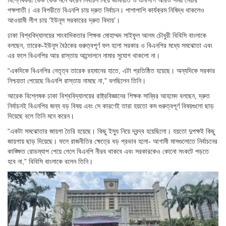
বিশ্লেষকরা কেউ কেউ মনে করেন নির্বাচন নিয়ে জামায়াত ও এনসিপি আরও সময় নেয়ার
পক্ষপাতী। এর বিপরীতে বিএনপি চায় দ্রুত নির্বাচন। পাশাপাশি কার্যক্রম নিষিদ্ধ থাকলেও
আওয়ামী লীগ চায় ‘ইউনূস সরকারের দ্রুত বিদায়’।
ঢাকা বিশ্ববিদ্যালয়ের সাংবাদিকতার শিক্ষক মোহাম্মদ সাইফুল আলম চৌধুরী বিবিসি বাংলাকে
বলছেন, তারেক-ইউনূস বৈঠকের গুরুত্বপূর্ণ ফল হলো সরকার ও বিএনপির মধ্যে সমঝোতা এবং
এর ফলে বিএনপির আর রাস্তায় আন্দোলনে নামার সুযোগ থাকলো না।
“একদিকে বিএনপির নেতৃত্ব তারেক রহমানের হাতে, এটা প্রতিষ্ঠিত হয়েছে। অন্যদিকে সরকার
নিশ্চয়তা পেয়েছে বিএনপি রাস্তায় নামছে না,” বলছিলেন তিনি।
আরেক বিশ্লেষক ঢাকা বিশ্ববিদ্যালয়ের রাষ্ট্রবিজ্ঞানের শিক্ষক সাব্বির আহমেদ বলছেন, দ্রুত
নির্বাচনই বিএনপির জন্য বড় বিষয় এবং সে কারণেই তারা হয়তো কম গুরুত্বপূর্ণ বিষয়গুলো ছাড়
দিয়েছে বলে তিনি মনে করেন।
“একটা সমঝোতার জায়গা তৈরি হয়েছে। কিছু ইস্যু নিয়ে দ্বন্দ্ব হয়েছিলো। হয়তো দুপক্ষই কিছু
জায়গায় ছাড় দিয়েছে। ফলে রাজনীতির ক্ষেত্রে বড় প্রভাব হলো- আগামী মাসগুলোতে নির্বাচনের
কাঙ্ক্ষিত রোডম্যাপ পেয়ে গেলে বিএনপি নীরব থাকবে এবং সরকারকেও কোনো সংকটে পড়তে
হবে না,” বিবিসি বাংলাকে বলেন তিনি।