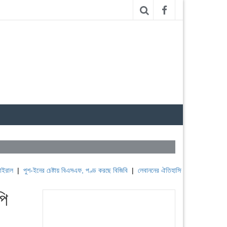
-ইনের চেষ্টায় বিএসএফ, পণ্ড করছে বিজিবি
|
লেবাননের ঐতিহাসিক বউফোর্ট দুর্গ দখল করল ইসরাই
পি