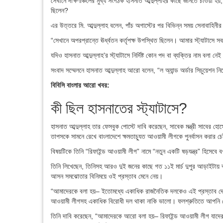
সেখানে দক্ষিণাঞ্চলের মুখ্য সংগঠক হাসনাত আব্দুল্লাহর কাছে জানতে চাওয়া হ
ছিলেন?
এর উত্তরে মি. আব্দুল্লাহ বলেন, পাঁচ অগাস্টের পর বিভিন্ন সময় সেনাবাহিনী
“সেখানে অপরপ্রান্তে ঊর্ধ্বতন কর্তৃপক্ষ উপস্থিত ছিলেন। আমার স্ট্যাটাসে স
যদিও হাসনাত আব্দুল্লাহ’র স্ট্যাটাসে নির্দিষ্ট কোন পদ বা ব্যক্তির নাম বলা নে
সংবাদ সম্মেলনে হাসনাত আব্দুল্লাহ আরো বলেন, “ল অ্যান্ড অর্ডার সিচুয়েশ
বিবিসি বাংলার আরো খবর:
কী ছিল হাসনাতের স্ট্যাটাসে?
হাসনাত আব্দুল্লাহ তার ফেসবুক পোস্টে দাবি করেছেন, সাবেক মন্ত্রী সাবের হো
তাপসকে সামনে রেখে বাংলাদেশে ক্ষমতাচ্যুত আওয়ামী লীগকে পুনর্বাসন করার চে
বিষয়টিকে তিনি “রিফাইন্ড আওয়ামী লীগ” নামে “নতুন একটি ষড়যন্ত্র” হিসেবে ব
তিনি লিখেছেন, তিনিসহ আরও দুই জনের কাছে গত ১১ই মার্চ দুপুর আড়াইটায় ক্য
আসন সমঝোতার বিনিময়ে ওই প্রস্তাব মেনে নেয়।
“আমাদেরকে বলা হয়– ইতোমধ্যে একাধিক রাজনৈতিক দলকেও এই প্রস্তাব দেওয়া 
আওয়ামী লীগসহ একাধিক বিরোধী দল থাকা নাকি ভালো। ফলশ্রুতিতে আপনি দে
তিনি দাবি করেছেন, “আমাদেরকে আরো বলা হয়– রিফাইন্ড আওয়ামী লীগ যাদের 