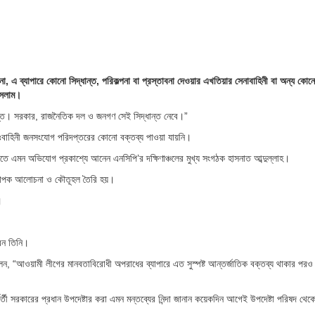
, এ ব্যাপারে কোনো সিদ্ধান্ত, পরিকল্পনা বা প্রস্তাবনা দেওয়ার এখতিয়ার সেনাবাহিনী বা অন্য কোন
ইসলাম।
ান্ত। সরকার, রাজনৈতিক দল ও জনগণ সেই সিদ্ধান্ত নেবে।”
ঃবাহিনী জনসংযোগ পরিদপ্তরের কোনো বক্তব্য পাওয়া যায়নি।
র রাতে এমন অভিযোগ প্রকাশ্যে আনেন এনসিপি’র দক্ষিণাঞ্চলের মুখ্য সংগঠক হাসনাত আব্দুল্লাহ।
 ব্যাপক আলোচনা ও কৌতূহল তৈরি হয়।
।
েন তিনি।
ন, “আওয়ামী লীগের মানবতাবিরোধী অপরাধের ব্যাপারে এত সুস্পষ্ট আন্তর্জাতিক বক্তব্য থাকার পরও
র্তী সরকারের প্রধান উপদেষ্টার করা এমন মন্তব্যের নিন্দা জানান কয়েকদিন আগেই উপদেষ্টা পরিষদ থেক