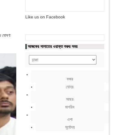
Like us on Facebook
।
ধ ঘোষণা
আজকের সালাতের ওয়াক্ত শুরুর সময়
ফজর
যোহর
আছর
মাগরিব
এশা
সূর্যোদয়