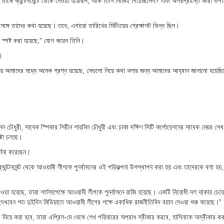
য়, তাকে ক্যান্টনমেন্টে ডেকে নেওয়া হয়েছিল, নাকি তিনি নিজেই গিয়েছিলেন? এবং অপরপ্রান্তে কারা উপ
র সঙ্গে তাদের কথা হয়েছে। তবে, এগারো তারিখের মিটিংয়ের প্রেক্ষাপট ভিন্ন ছিল।
ব স্পষ্ট করা হয়েছে,” যোগ করেন তিনি।
ই।
ন নিয়ে আমাদের মধ্যে অনেক প্রশ্ন রয়েছে, সেগুলো নিয়ে কথা বলার জন্য আমাদের আহ্বান জানানো হয়েছ
সেন চৌধুরী, সাবেক স্পিকার শিরীন শারমিন চৌধুরী এবং ঢাকা দক্ষিণ সিটি কর্পোরেশনের সাবেক মেয়র শে
ষ্টা চলছে।
র্ণনা করেছেন।
ান্টনমেন্ট থেকে আওয়ামী লীগকে পুনর্বাসনের ওই পরিকল্পনা উপস্থাপন করা হয় এবং তাদেরকে বলা হয়,
হয়েছে, তারা শর্তসাপেক্ষে আওয়ামী লীগকে পুনর্বাসনে রাজি হয়েছে। একটি বিরোধী দল থাকার চেয়ে 
খবেন গত দুইদিন মিডিয়াতে আওয়ামী লীগের পক্ষে একাধিক রাজনীতিবিদ বয়ান দেওয়া শুরু করেছে।”
দিয়ে করা হবে, তারা এপ্রিল-মে থেকে শেখ পরিবারের অপরাধ স্বীকার করবে, হাসিনাকে অস্বীকার ক