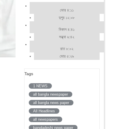
ভোর ৪:১১
দুপুর ১২:০৮
বিকাল ৪:৪১
সন্ধ্যা ৬:৪২
রাত ৮:০২
ভোর ৫:২৯
Tags
1 NEWS
all bangla newspaper
all bangla news paper
All Headlines
all newspapers
bangladeshi news paper