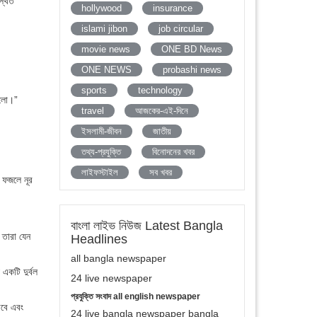
স্থিত
hollywood
insurance
islami jibon
job circular
movie news
ONE BD News
ONE NEWS
probashi news
sports
technology
িলো।”
travel
আজকের-এই-দিনে
ইসলামী-জীবন
জাতীয়
তথ্য-প্রযুক্তি
বিনোদনের খবর
লাইফস্টাইল
সব খবর
খ ফজলে নূর
বাংলা লাইভ নিউজ Latest Bangla
 তারা যেন
Headlines
all bangla newspaper
একটি দুর্বল
24 live newspaper
প্রযুক্তি সংবাদ all english newspaper
রবে এবং
24 live bangla newspaper bangla