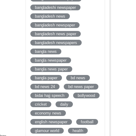
bangladeshi newspaper
bangladesh news
bangladesh newspaper
bangladesh news paper
bangladesh newspapers
bangla news
bangla newspaper
bangla news paper
bangla paper
bd news
bd news 24
bd news paper
bidai hajj speech
bollywood
cricket
daily
economy news
english newspaper
football
glamour world
health