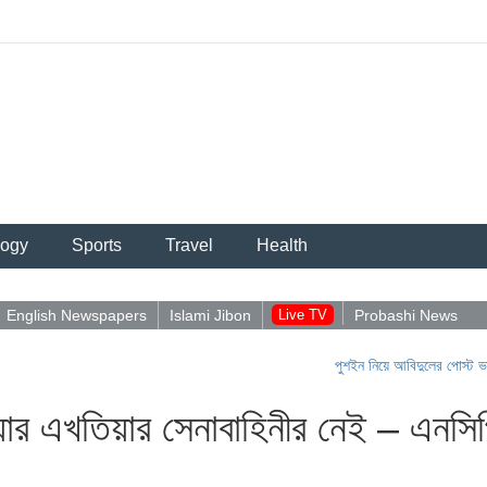
logy
Sports
Travel
Health
English Newspapers
Islami Jibon
Live TV
Probashi News
পুশইন নিয়ে আবিদুলের পোস্ট ভাইরাল
|
পুশ
েয়ার এখতিয়ার সেনাবাহিনীর নেই – এনসি