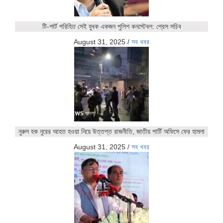
টি-শার্ট পরিহিত সেই যুবক একজন পুলিশ কনস্টেবল: প্রেস সচিব
August 31, 2025
/
সব খবর
নুরুল হক নুরের আহত হওয়া নিয়ে উত্তপ্ত রাজনীতি, জাতীয় পার্টি অফিসে ফের হামলা
August 31, 2025
/
সব খবর