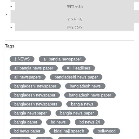
সন্ধ্যা ৬:৪২
রাত ৮:০২
ভোর ৫:২৯
Tags
1 NEWS
all bangla newspaper
all bangla news paper
All Headlines
all newspapers
bangladeshi news paper
bangladeshi newspaper
bangladesh news
bangladesh newspaper
bangladesh news paper
bangladesh newspapers
bangla news
bangla newspaper
bangla news paper
bangla paper
bd news
bd news 24
bd news paper
bidai hajj speech
bollywood