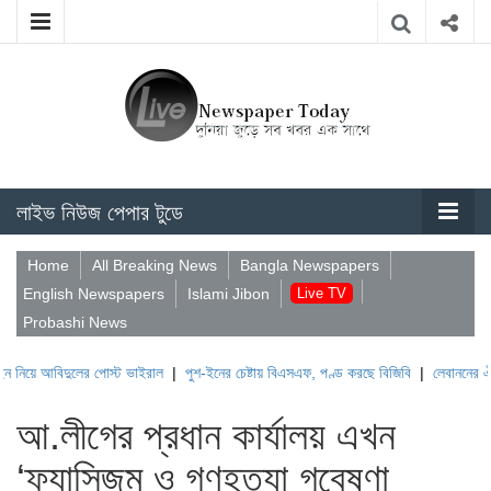
লাইভ নিউজ পেপার টুডে
Home
All Breaking News
Bangla Newspapers
English Newspapers
Islami Jibon
Live TV
Probashi News
দুলের পোস্ট ভাইরাল
|
পুশ-ইনের চেষ্টায় বিএসএফ, পণ্ড করছে বিজিবি
|
লেবাননের ঐতিহাসিক বউ
আ.লীগের প্রধান কার্যালয় এখন
‘ফ্যাসিজম ও গণহত্যা গবেষণা