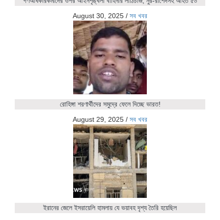
গণঅধিকারকর্মীদের ওপর আইনশৃঙ্খলা বাহিনীর লাঠিচার্জ, নুর-রাশেদসহ আহত ৫০
August 30, 2025
/
সব খবর
রোহিঙ্গা শরণার্থীদের সমুদ্রে ফেলে দিচ্ছে ভারত!
August 29, 2025
/
সব খবর
ইরানের জেলে ইসরায়েলি হামলায় যে ভয়াবহ দৃশ্য তৈরি হয়েছিল