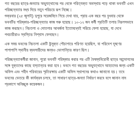
গত বছরের ছাত্র-জনতার অভ্যুত্থানের পর থেকে পরিত্যক্ত অবস্থায় পড়ে থাকা ভবনটি এখন
পরিচ্ছন্নতার মধ্য দিয়ে নতুন পরিচয়ে রূপ নিচ্ছে।
শুক্রবার (২৫ জুলাই) দুপুরে সরেজমিনে গিয়ে দেখা যায়, প্রায় এক বছর পর বুধবার থেকে
ভবনটির পরিষ্কার-পরিচ্ছন্নতার কাজ শুরু হয়েছে। ১০-১২ জন কর্মী প্রতিটি তলায় নিরলসভাবে
কাজ করছেন। নিচতলা ও দোতলার আবর্জনা ইতোমধ্যেই সরিয়ে ফেলা হয়েছে, যা দেখে
পথচারীরাও স্বস্তির নিশ্বাস ফেলছেন।
এক সময় ভবনের নিচতলা একটি উন্মুক্ত শৌচাগারে পরিণত হয়েছিল, যা পরিবেশ দূষণের
পাশাপাশি স্থানীয় ব্যবসায়ীদের জন্যও ভোগান্তির কারণ ছিল।
পরিচ্ছন্নতাকর্মীরা জানান, পুরো ভবনটি পরিষ্কার করার পর এটি বৈষম্যবিরোধী ছাত্র আন্দোলনের
সঙ্গে যুক্তদের কাছে হস্তান্তর করা হবে। ভবনে গত বছরের অভ্যুত্থানে আহতদের জন্য একটি
অফিস এবং শহীদ পরিবারের স্মৃতিরক্ষায় একটি অফিস স্থাপনের কথাও জানানো হয়। তবে
ভবনের ভেতরে কী কার্যক্রম চলবে, তা সাধারণ ছাত্র-জনতা নির্ধারণ করবে বলে জানান নাম
প্রকাশে অনিচ্ছুক কয়েকজন।