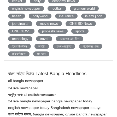
cricket
daily
economy news
english newspaper
football
glamour world
health
hollywood
insurance
islami jibon
job circular
movie news
ONE BD News
ONE NEWS
probashi news
sports
technology
travel
আজকের-এই-দিনে
ইসলামী-জীবন
জাতীয়
তথ্য-প্রযুক্তি
বিনোদনের খবর
লাইফস্টাইল
সব খবর
বাংলা লাইভ নিউজ Latest Bangla Headlines
all bangla newspaper
24 live newspaper
প্রযুক্তি সংবাদ all english newspaper
24 live bangla newspaper bangla newspaper today
english newspaper today Bangladesh newspaper todays
বাংলা সর্বশেষ সংবাদ
,
bangla newspaper, online bangla newspaper