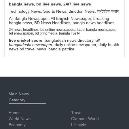
bangla news, bd live news, 24/7 live news
Technology News, Sports News, Binodon News, অর্থনৈতিক সংবাদ
All Bangla Newspaper, All English Newspaper, breaking
bangla news, BD News Headlines, bangla news headlines
24 news headlines, bd online newspapers, latest bangla newspaper,
bd enewspaper, bd print media, bangla live tv
live cricket score
, bangladesh news directory,
all
bangladeshi newspaper
, daily online newspaper, daily health
news bd travel news bangla patrika
Main News
Category
Home
Travel
World News
Glamour World
Economy
Lifestyle