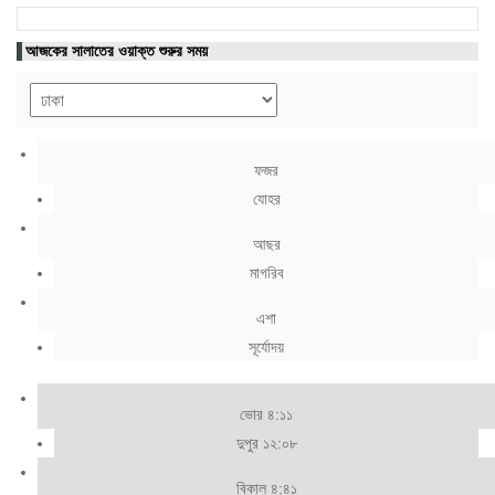
আজকের সালাতের ওয়াক্ত শুরুর সময়
ফজর
যোহর
আছর
মাগরিব
এশা
সূর্যোদয়
ভোর ৪:১১
দুপুর ১২:০৮
বিকাল ৪:৪১