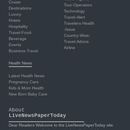
Cruise
Tour-Operators
Destinations
Technology
Luxury
Travel-Alert
Hotels
Travelers-Health
Hospitality
-Issue
Travel-Food-
Country-Wise-
Beverage
Travel-Advice
Events
Airline
Business-Travel
Health News
Latest Health News
Pregnancy Care
Kids & Mom Health
New Born Baby Care
About
LiveNewsPaperToday
Dear Readers Welcome to the LiveNewsPaperToday site.