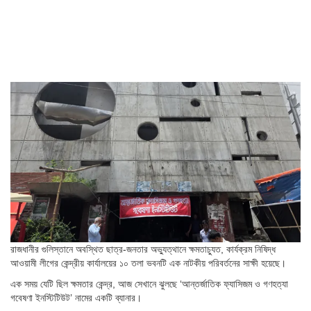
রাজধানীর গুলিস্তানে অবস্থিত ছাত্র-জনতার অভ্যুত্থানে ক্ষমতাচ্যুত, কার্যক্রম নিষিদ্ধ
আওয়ামী লীগের কেন্দ্রীয় কার্যালয়ের ১০ তলা ভবনটি এক নাটকীয় পরিবর্তনের সাক্ষী হয়েছে।
এক সময় যেটি ছিল ক্ষমতার কেন্দ্র, আজ সেখানে ঝুলছে ‘আন্তর্জাতিক ফ্যাসিজম ও গণহত্যা
গবেষণা ইনস্টিটিউট’ নামের একটি ব্যানার।