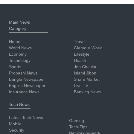
Main News
Category
Home
Travel
World News
Glamour World
Economy
Lifestyle
Technology
Health
Sports
Job Circular
Probashi News
Islami Jibon
Bangla Newspaper
Share Market
English Newspaper
Live TV
Insurance News
Banking News
Tech News
Latest-Tech-News
Gaming
Mobile
Tech-Tips
Security
Networking-and-