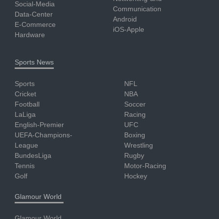
Social-Media
Communication
Data-Center
Android
E-Commerce
iOS-Apple
Hardware
Sports News
Sports
NFL
Cricket
NBA
Football
Soccer
LaLiga
Racing
English-Premier
UFC
UEFA-Champions-
Boxing
League
Wrestling
BundesLiga
Rugby
Tennis
Motor-Racing
Golf
Hockey
Glamour World
Glamour World