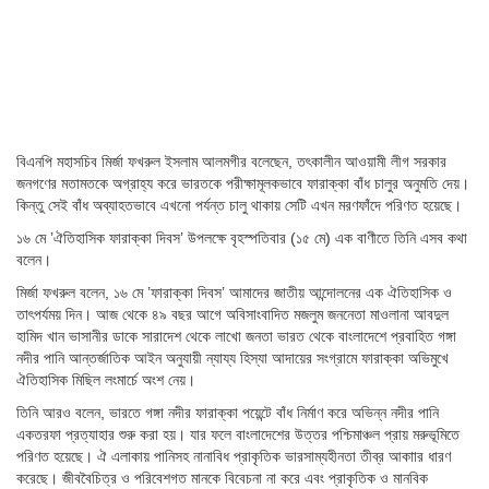
বিএনপি মহাসচিব মির্জা ফখরুল ইসলাম আলমগীর বলেছেন, তৎকালীন আওয়ামী লীগ সরকার
জনগণের মতামতকে অগ্রাহ্য করে ভারতকে পরীক্ষামূলকভাবে ফারাক্কা বাঁধ চালুর অনুমতি দেয়।
কিন্তু সেই বাঁধ অব্যাহতভাবে এখনো পর্যন্ত চালু থাকায় সেটি এখন মরণফাঁদে পরিণত হয়েছে।
১৬ মে ’ঐতিহাসিক ফারাক্কা দিবস’ উপলক্ষে বৃহস্পতিবার (১৫ মে) এক বাণীতে তিনি এসব কথা
বলেন।
মির্জা ফখরুল বলেন, ১৬ মে ’ফারাক্কা দিবস’ আমাদের জাতীয় আন্দোলনের এক ঐতিহাসিক ও
তাৎপর্যময় দিন। আজ থেকে ৪৯ বছর আগে অবিসাংবাদিত মজলুম জননেতা মাওলানা আবদুল
হামিদ খান ভাসানীর ডাকে সারাদেশ থেকে লাখো জনতা ভারত থেকে বাংলাদেশে প্রবাহিত গঙ্গা
নদীর পানি আন্তর্জাতিক আইন অনুযায়ী ন্যায্য হিস্যা আদায়ের সংগ্রামে ফারাক্কা অভিমুখে
ঐতিহাসিক মিছিল লংমার্চে অংশ নেয়।
তিনি আরও বলেন, ভারতে গঙ্গা নদীর ফারাক্কা পয়েন্টে বাঁধ নির্মাণ করে অভিন্ন নদীর পানি
একতরফা প্রত্যাহার শুরু করা হয়। যার ফলে বাংলাদেশের উত্তর পশ্চিমাঞ্চল প্রায় মরুভূমিতে
পরিণত হয়েছে। ঐ এলাকায় পানিসহ নানাবিধ প্রাকৃতিক ভারসাম্যহীনতা তীব্র আকাার ধারণ
করেছে। জীববৈচিত্র ও পরিবেশগত মানকে বিবেচনা না করে এবং প্রাকৃতিক ও মানবিক