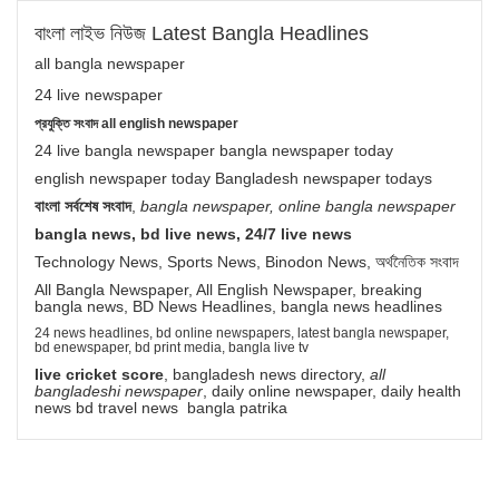
বাংলা লাইভ নিউজ Latest Bangla Headlines
all bangla newspaper
24 live newspaper
প্রযুক্তি সংবাদ all english newspaper
24 live bangla newspaper bangla newspaper today
english newspaper today Bangladesh newspaper todays
বাংলা সর্বশেষ সংবাদ
,
bangla newspaper, online bangla newspaper
bangla news, bd live news, 24/7 live news
Technology News, Sports News, Binodon News, অর্থনৈতিক সংবাদ
All Bangla Newspaper, All English Newspaper, breaking
bangla news, BD News Headlines, bangla news headlines
24 news headlines, bd online newspapers, latest bangla newspaper,
bd enewspaper, bd print media, bangla live tv
live cricket score
, bangladesh news directory,
all
bangladeshi newspaper
, daily online newspaper, daily health
news bd travel news bangla patrika