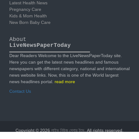
Latest Health News
Pregnancy Care
Kids & Mom Health
New Born Baby Care
About
LiveNewsPaperToday
Dear Readers Welcome to the LiveNewsPaperToday site.
Here you can get the latest news headlines and famous
newspapers with different category, national and international
news website links. Now, this is one of the World largest
news headlines portal.
read more
Contact Us
Copyright © 2026
লাইভ নিউজ পেপার টুডে
. All rights reserved.