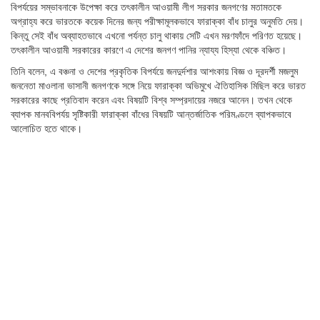
বিপর্যয়ের সম্ভাবনাকে উপেক্ষা করে তৎকালীন আওয়ামী লীগ সরকার জনগণের মতামতকে
অগ্রাহ্য করে ভারতকে কয়েক দিনের জন্য পরীক্ষামূলকভাবে ফারাক্কা বাঁধ চালুর অনুমতি দেয়।
কিন্তু সেই বাঁধ অব্যাহতভাবে এখনো পর্যন্ত চালু থাকায় সেটি এখন মরণফাঁদে পরিণত হয়েছে।
তৎকালীন আওয়ামী সরকারের কারণে এ দেশের জনগণ পানির ন্যায্য হিস্যা থেকে বঞ্চিত।
তিনি বলেন, এ বঞ্চনা ও দেশের প্রকৃতিক বিপর্যয়ে জনদুর্দশার আশংকায় বিজ্ঞ ও দূরদর্শী মজলুম
জননেতা মাওলানা ভাসানী জনগণকে সঙ্গে নিয়ে ফারাক্কা অভিমুখে ঐতিহাসিক মিছিল করে ভারত
সরকারের কাছে প্রতিবাদ করেন এবং বিষয়টি বিশ্ব সম্প্রদায়ের নজরে আনেন। তখন থেকে
ব্যাপক মানববিপর্যয় সৃষ্টিকারী ফারাক্কা বাঁধের বিষয়টি আন্তর্জাতিক পরিমণ্ডলে ব্যাপকভাবে
আলোচিত হতে থাকে।