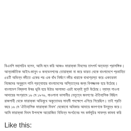
বিএনপি মহাসচিব বলেন, আমি মনে করি আজও ফারাক্কা দিবসের তাৎপর্য অত্যন্ত প্রাসঙ্গিক।
আন্তর্জাতিক আইন-কানুন ও কনভেনশনের তোয়াক্কা না করে ভারত থেকে বাংলাদেশে প্রবাহিত
৫৪টি অভিন্ন নদীতে একের পর এক বাঁধ নির্মাণে নদীর ধারাকে বাধাগ্রস্ত করে একতরফা
নিজেদের অনুকূলে পানি প্রত্যাহার বাংলাদেশের অস্তিত্বের জন্য বিপজ্জনক হয়ে উঠেছে।
বাংলাদেশ নিষ্ফলা উষর ভূমি হয়ে উঠার আলামত এরই মধ্যেই ফুটে উঠেছে। ন্যায্য পাওনা
আদায়ের সংগ্রামে ১৬ মে ১৯৭৬, মাওলানা ভাসানীর নেতৃত্বে জনগণের ঐতিহাসিক মিছিল
রাজশাহী থেকে ফারাক্কা অভিমুখে অকুতোভয় সাহসী পদক্ষেপে এগিয়ে গিয়েছিল। তাই প্রতি
বছর ১৬ মে ‘ঐতিহাসিক ফারাক্কা দিবস’ যেকোনো অধিকার আদায়ে জনগণকে উদ্বুদ্ধ করে।
আমি ফারাক্কা দিবস উপলক্ষে আয়োজিত বিভিন্ন সংগঠনের সব কর্মসূচির সাফল্য কামনা করি
Like this: