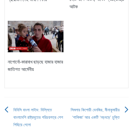
আটক
নাগোর্নো-কারাবাখ ছাড়ছে হাজার হাজার
জাতিগত আর্মেনীয়
বিবিসি বাংলা লাইভ: দিল্লিতে
সিমলায় কিশোরী বেনজির, মীনাকুমারীর
Post
বাংলাদেশি রাষ্ট্রদূতের পরিচয়পত্র পেশ
‘পাকিজা’ আর একটি ‘নড়বড়ে’ চুক্তি
navigation
পিছিয়ে গেলো