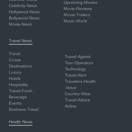
Upcoming-Movies
Celebrity-News
Movie-Reviews
Hollywood-News
Movie-Trailers
Bollywood-News
Music-World
Movie-News
Travel News
Travel
Travel-Agents
Cruise
Tour-Operators
Destinations
Technology
Luxury
Travel-Alert
Hotels
Travelers-Health
Hospitality
-Issue
Travel-Food-
Country-Wise-
Beverage
Travel-Advice
Events
Airline
Business-Travel
Health News