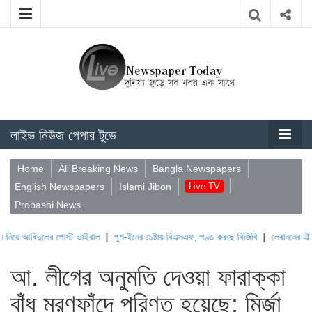
লাইভ নিউজ পেপার টুডে
Home
All Breaking News
Bangla Newspapers
English Newspapers
Islami Jibon
Live TV
Probashi News
দুলের পোস্ট ভাইরাল
|
পুশ-ইনের চেষ্টায় বিএসএফ, পণ্ড করছে বিজিবি
|
লেবাননের ঐতিহাসিক বউফ
আ. লীগের অনুমতি দেওয়া ফারাক্কা
বাঁধ মরণফাঁদে পরিণত হয়েছে: মির্জা