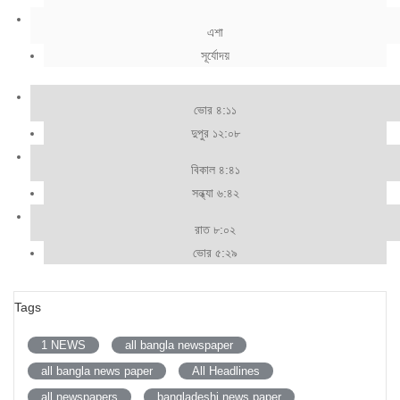
এশা
সূর্যোদয়
ভোর ৪:১১
দুপুর ১২:০৮
বিকাল ৪:৪১
সন্ধ্যা ৬:৪২
রাত ৮:০২
ভোর ৫:২৯
Tags
1 NEWS
all bangla newspaper
all bangla news paper
All Headlines
all newspapers
bangladeshi news paper