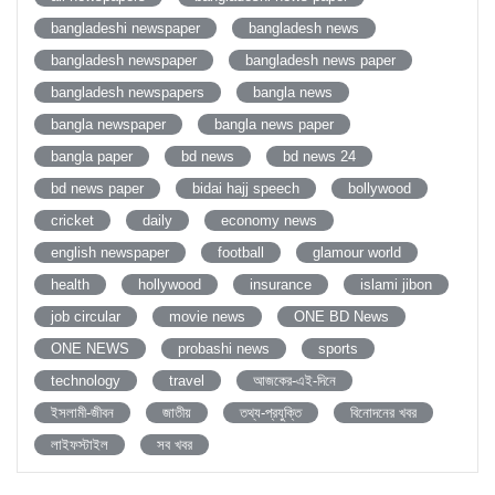
bangladeshi newspaper
bangladesh news
bangladesh newspaper
bangladesh news paper
bangladesh newspapers
bangla news
bangla newspaper
bangla news paper
bangla paper
bd news
bd news 24
bd news paper
bidai hajj speech
bollywood
cricket
daily
economy news
english newspaper
football
glamour world
health
hollywood
insurance
islami jibon
job circular
movie news
ONE BD News
ONE NEWS
probashi news
sports
technology
travel
আজকের-এই-দিনে
ইসলামী-জীবন
জাতীয়
তথ্য-প্রযুক্তি
বিনোদনের খবর
লাইফস্টাইল
সব খবর