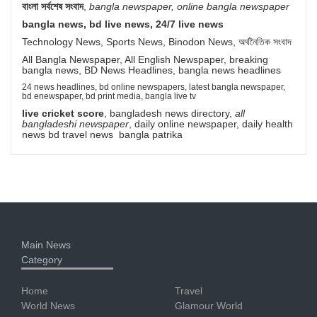
বাংলা সর্বশেষ সংবাদ
,
bangla newspaper, online bangla newspaper
bangla news, bd live news, 24/7 live news
Technology News, Sports News, Binodon News, অর্থনৈতিক সংবাদ
All Bangla Newspaper, All English Newspaper, breaking
bangla news, BD News Headlines, bangla news headlines
24 news headlines, bd online newspapers, latest bangla newspaper,
bd enewspaper, bd print media, bangla live tv
live cricket score
, bangladesh news directory,
all
bangladeshi newspaper
, daily online newspaper, daily health
news bd travel news bangla patrika
Main News
Category
Home
Travel
World News
Glamour World