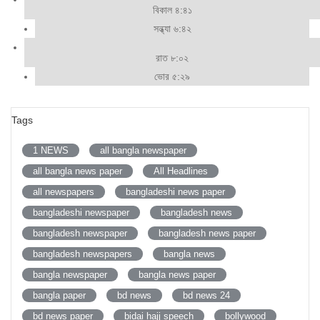
বিকাল ৪:৪১
সন্ধ্যা ৬:৪২
রাত ৮:০২
ভোর ৫:২৯
Tags
1 NEWS
all bangla newspaper
all bangla news paper
All Headlines
all newspapers
bangladeshi news paper
bangladeshi newspaper
bangladesh news
bangladesh newspaper
bangladesh news paper
bangladesh newspapers
bangla news
bangla newspaper
bangla news paper
bangla paper
bd news
bd news 24
bd news paper
bidai hajj speech
bollywood