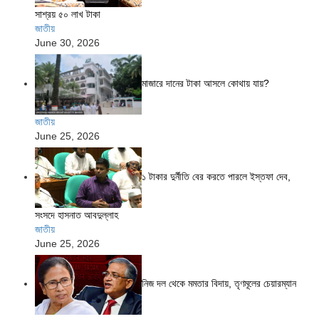
সাশ্রয় ৫০ লাখ টাকা
জাতীয়
June 30, 2026
মাজারে দানের টাকা আসলে কোথায় যায়?
জাতীয়
June 25, 2026
১ টাকার দুর্নীতি বের করতে পারলে ইস্তফা দেব,
সংসদে হাসনাত আবদুল্লাহ
জাতীয়
June 25, 2026
নিজ দল থেকে মমতার বিদায়, তৃণমূলের চেয়ারম্যান