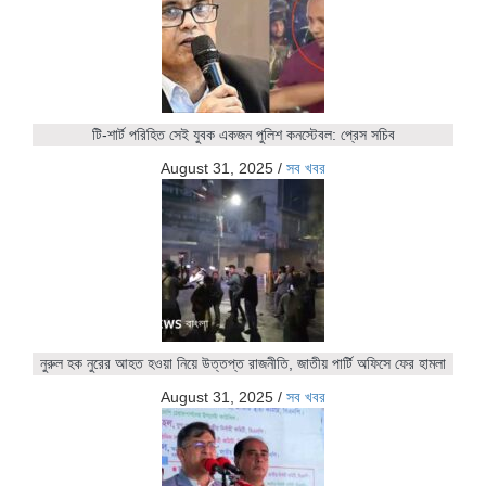
টি-শার্ট পরিহিত সেই যুবক একজন পুলিশ কনস্টেবল: প্রেস সচিব
August 31, 2025
/
সব খবর
নুরুল হক নুরের আহত হওয়া নিয়ে উত্তপ্ত রাজনীতি, জাতীয় পার্টি অফিসে ফের হামলা
August 31, 2025
/
সব খবর