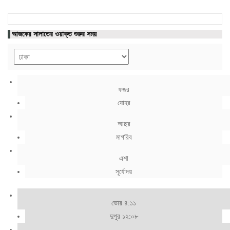
আজকের সালাতের ওয়াক্ত শুরুর সময়
ফজর
যোহর
আছর
মাগরিব
এশা
সূর্যোদয়
ভোর ৪:১১
দুপুর ১২:০৮