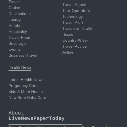
Travel
Travel-Agents
Cruise
Tour-Operators
Destinations
Technology
Luxury
Travel-Alert
Hotels
Travelers-Health
Hospitality
-Issue
Travel-Food-
Country-Wise-
Beverage
Travel-Advice
Events
Airline
Business-Travel
Health News
Latest Health News
Pregnancy Care
Kids & Mom Health
New Born Baby Care
About
LiveNewsPaperToday