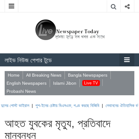
লাইভ নিউজ পেপার টুডে
Home
All Breaking News
Bangla Newspapers
English Newspapers
Islami Jibon
Live TV
Probashi News
ট ভাইরাল
|
পুশ-ইনের চেষ্টায় বিএসএফ, পণ্ড করছে বিজিবি
|
লেবাননের ঐতিহাসিক বউফোর্ট দুর্গ
আহত যুবকের মৃত্যু, প্রতিবাদে
মানবন্ধন