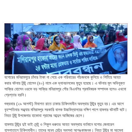
যশোরের মনিরামপুরে চাঁদার টাকা না পেয়ে এক পরিবারের পাঁচজনকে কুপিয়ে ও পিটিয়ে আহত
করার ঘটনায় মিন্টু হোসেন (৪০) নামে এক ভ্যানচালকের মৃত্যু হয়েছে। এ ঘটনায় মূল অভিযুক্ত
সাব্বির হোসেন ওরফে বড় সাব্বির মনিরামপুর পৌর বিএনপির শ্রমবিষয়ক সম্পাদক হলেও এখনো
গ্রেপ্তার হয়নি।
শুক্রবার (২৯ আগস্ট) দিবাগত রাতে ঢাকায় চিকিৎসাধীন অবস্থায় মিন্টুর মৃত্যু হয়। এর আগে
বৃহস্পতিবার সন্ধ্যায় মনিরামপুর সরকারি বালক উচ্চবিদ্যালয়ের দক্ষিণ পাশে হামলার ঘটনাটি ঘটে।
নিহত মিন্টু উপজেলার হাকোবা গ্রামের আব্দুল আজিজের ছেলে।
হামলায় মিন্টুর দুই ভাই সেন্টু ও পিকুল গুরুতর আহত অবস্থায় বর্তমানে যশোর জেনারেল
হাসপাতালে চিকিৎসাধীন। তাদের মধ্যে সেন্টুর অবস্থা আশঙ্কাজনক। নিহত মিন্টুর মা আমেনা