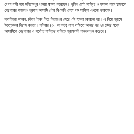
বেগম বাদী হয়ে মনিরামপুর থানায় মামলা করেছেন। পুলিশ ছোট সাব্বির ও ফারুক নামে দুজনকে
গ্রেপ্তার করলেও প্রধান আসামি পৌর বিএনপি নেতা বড় সাব্বির এখনো পলাতক।
স্থানীয়রা জানান, চাঁদার টাকা নিয়ে বিরোধের জেরে এই হামলা চালানো হয়। এ নিয়ে গ্রামে
উত্তেজনা বিরাজ করছে। শনিবার (৩০ আগস্ট) লাশ বাড়িতে আনার পর ২৪ ঘন্টার মধ্যে
আসামিকে গ্রেপ্তার ও সর্বোচ্চ শাস্তির দাবিতে গ্রামবাসী মানববন্ধন করেছে।