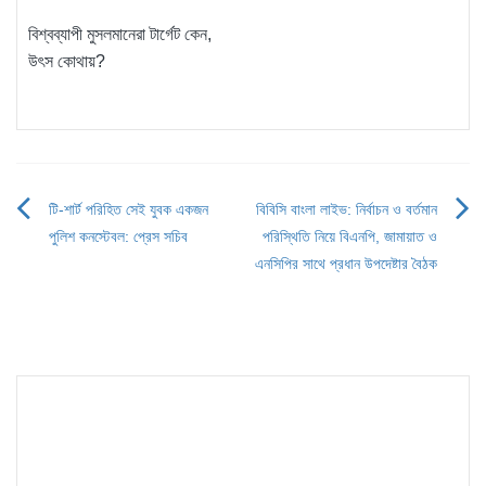
বিশ্বব্যাপী মুসলমানেরা টার্গেট কেন,
উৎস কোথায়?
টি-শার্ট পরিহিত সেই যুবক একজন
বিবিসি বাংলা লাইভ: নির্বাচন ও বর্তমান
Post
পুলিশ কনস্টেবল: প্রেস সচিব
পরিস্থিতি নিয়ে বিএনপি, জামায়াত ও
navigation
এনসিপির সাথে প্রধান উপদেষ্টার বৈঠক