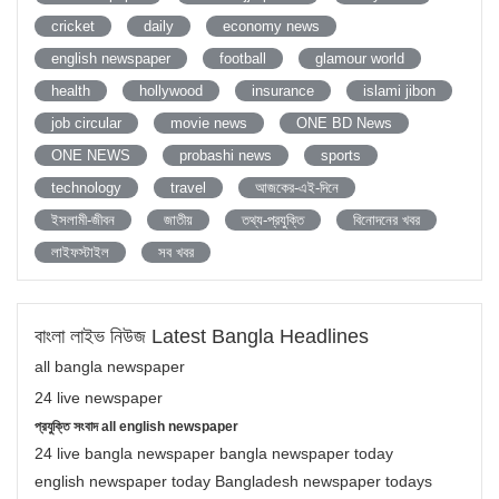
cricket
daily
economy news
english newspaper
football
glamour world
health
hollywood
insurance
islami jibon
job circular
movie news
ONE BD News
ONE NEWS
probashi news
sports
technology
travel
আজকের-এই-দিনে
ইসলামী-জীবন
জাতীয়
তথ্য-প্রযুক্তি
বিনোদনের খবর
লাইফস্টাইল
সব খবর
বাংলা লাইভ নিউজ Latest Bangla Headlines
all bangla newspaper
24 live newspaper
প্রযুক্তি সংবাদ all english newspaper
24 live bangla newspaper bangla newspaper today
english newspaper today Bangladesh newspaper todays