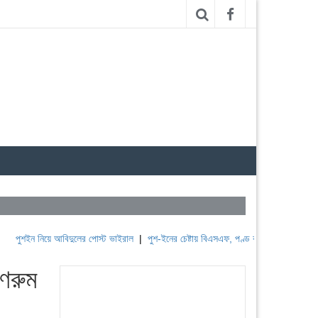
িয়ে আবিদুলের পোস্ট ভাইরাল
|
পুশ-ইনের চেষ্টায় বিএসএফ, পণ্ড করছে বিজিবি
|
লেবাননের ঐতিহা
গণরুম