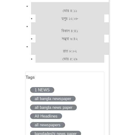
ভোর ৪:১১
দুপুর ১২:০৮
বিকাল ৪:৪১
সন্ধ্যা ৬:৪২
রাত ৮:০২
ভোর ৫:২৯
Tags
1 NEWS
all bangla newspaper
all bangla news paper
All Headlines
all newspapers
bangladeshi news paper