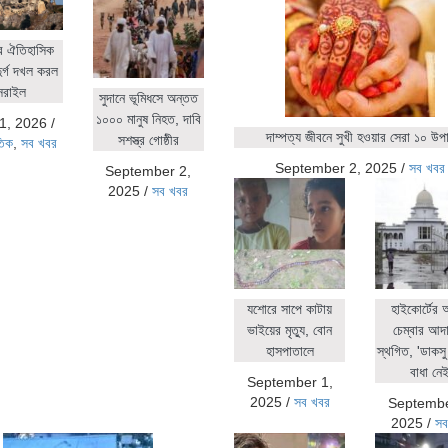
র ঐতিহাসিক
ুর্গ দখল করল
সরাইল
সুদানে ভূমিধসে অন্তত
১০০০ মানুষ নিহত, দাবি
1, 2026
/
দাম্পত্য জীবনে সুখী হওয়ার সেরা ১০ উপ
সশস্ত্র গোষ্ঠীর
তিক
,
সব খবর
September 2, 2025
/
সব খবর
September 2,
2025
/
সব খবর
যশোরে সাপে কাটায়
হাইকোর্টের
ভাইয়ের মৃত্যু, বোন
চেম্বার আদ
হাসপাতালে
স্থগিত, 'ডাকসু 
বাধা নেই
September 1,
2025
/
সব খবর
Septembe
2025
/
সব