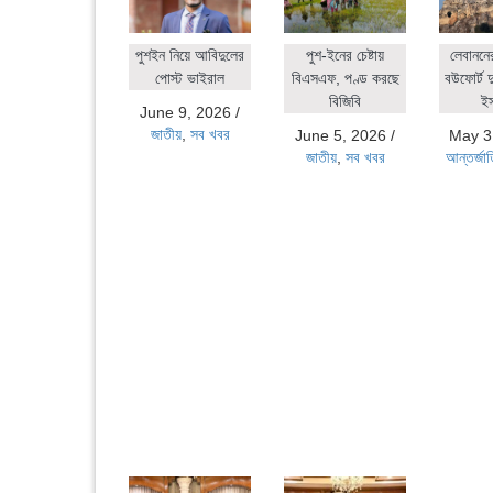
পুশইন নিয়ে আবিদুলের
পুশ-ইনের চেষ্টায়
লেবাননে
পোস্ট ভাইরাল
বিএসএফ, পণ্ড করছে
বউফোর্ট দ
বিজিবি
ই
June 9, 2026
/
জাতীয়
,
সব খবর
June 5, 2026
/
May 3
জাতীয়
,
সব খবর
আন্তর্জা