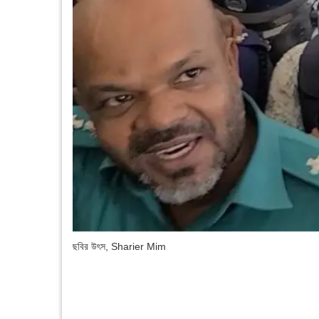
ছবির উৎস,
Sharier Mim