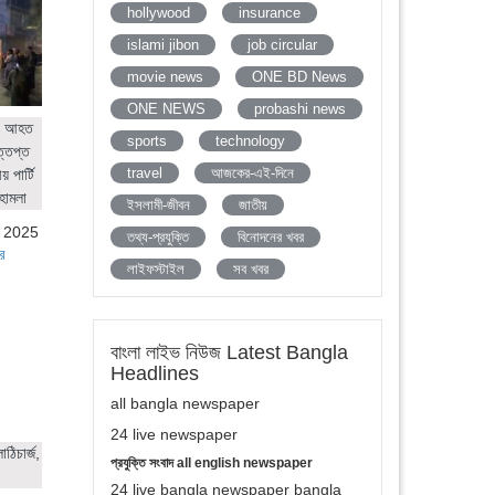
hollywood
insurance
islami jibon
job circular
movie news
ONE BD News
ONE NEWS
probashi news
ের আহত
sports
technology
ত্তপ্ত
travel
আজকের-এই-দিনে
 পার্টি
হামলা
ইসলামী-জীবন
জাতীয়
, 2025
তথ্য-প্রযুক্তি
বিনোদনের খবর
র
লাইফস্টাইল
সব খবর
বাংলা লাইভ নিউজ Latest Bangla
Headlines
all bangla newspaper
24 live newspaper
ঠিচার্জ,
প্রযুক্তি সংবাদ all english newspaper
24 live bangla newspaper bangla