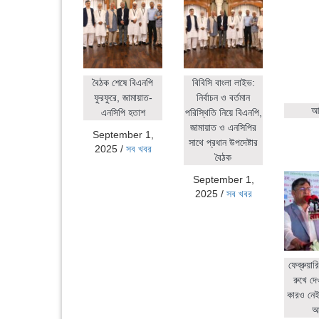
বৈঠক শেষে বিএনপি
বিবিসি বাংলা লাইভ:
ফুরফুরে, জামায়াত-
নির্বাচন ও বর্তমান
আহ
এনসিপি হতাশ
পরিস্থিতি নিয়ে বিএনপি,
জামায়াত ও এনসিপির
September 1,
সাথে প্রধান উপদেষ্টার
2025
/
সব খবর
বৈঠক
September 1,
2025
/
সব খবর
ফেব্রুয়ার
রুখে দে
কারও নেই:
আ