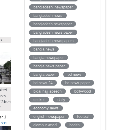
bangladeshi newspaper
bangladesh news
bangladesh newspaper
bangladesh news paper
ায়
bangladesh newspapers
bangla news
bangla newspaper
bangla news paper
bangla paper
bd news
bd news 24
bd news paper
 আদেশ
bidai hajj speech
bollywood
ালতে
cricket
daily
নির্বাচনে
'
economy news
english newspaper
football
r 1,
 খবর
glamour world
health