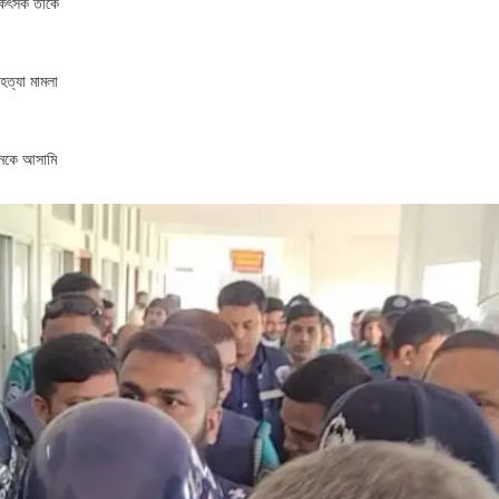
িকিৎসক তাকে
হত্যা মামলা
 জনকে আসামি