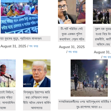
টি-শার্ট পরিহিত সেই
নুরুল হক নুর
যুবক একজন পুলিশ
হওয়া নিয়ে উ
ত যুবকের মৃত্যু, প্রতিবাদে মানবন্ধন
কনস্টেবল: প্রেস সচিব
রাজনীতি, জাতীয়
অফিসে ফের 
August 31, 2025
/
সব খবর
August 31, 2025
/
সব খবর
August 31
/
সব খব
িতেই নির্বাচন,
বিশ্বজুড়ে ট্রাম্পের জারি
ওয়ার শক্তি
করা বেশিরভাগ শুল্ক
গণঅধিকারকর্মীদের ওপর আইনশৃঙ্খলা বাহিনীর লা
 সালাহউদ্দিন
নীতি অবৈধ ঘোষণা মার্কিন
নুর-রাশেদসহ আহত ৫০
হমেদ
আদালতের