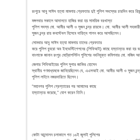
রংপুরে আবু সাঈদ হত্যা মামলায় গ্রেফতার দুই পুলিশ সদস্যের চারদিন করে রিম
মঙ্গলবার সকালে আদালতে হাজির করা হয় সাময়িক বরখাস্ত
পুলিশ সদস্য মো. আমীর আলী ও সুজন চন্দ্র রায়কে। মো. আমীর আলী সহকারী
সুজন চন্দ্র রায় কনস্টেবল হিসেবে দায়িত্ব পালন করে আসছিলেন।
সোমবার আবু সাঈদ হত্যা মামলায় তাদের গ্রেফতার
করে পুলিশ ব্যুরো অব ইনভেস্টিগেশনের (পিবিআই) কাছে হস্তান্তর করা হয় ব
বাংলাকে জানান রংপুর মেট্রোপলিটন পুলিশের নবনিযুক্ত কমিশনার মো. মজিদ 
জেলার পিবিআইয়ের পুলিশ সুপার জাকির হোসেন
স্থানীয় গণমাধ্যমকে জানিয়েছিলেন যে, এএসআই মো. আমীর আলী ও সুজন চন্দ্
পুলিশ লাইনে নজরদারিতে ছিলেন।
“মহানগর পুলিশ গ্রেপ্তারের পর আমাদের কাছে
হস্তান্তর করেছে,” যোগ করেন তিনি।
কোটা আন্দোলন চলাকালে গত ১৬ই জুলাই পুলিশের