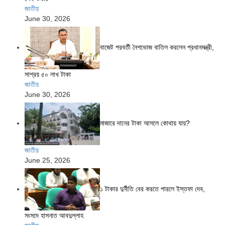
জাতীয়
June 30, 2026
বাজেট পরবর্তী নৈশভোজ বাতিল করলেন প্রধানমন্ত্রী,
সাশ্রয় ৫০ লাখ টাকা
জাতীয়
June 30, 2026
মাজারে দানের টাকা আসলে কোথায় যায়?
জাতীয়
June 25, 2026
১ টাকার দুর্নীতি বের করতে পারলে ইস্তফা দেব,
সংসদে হাসনাত আবদুল্লাহ