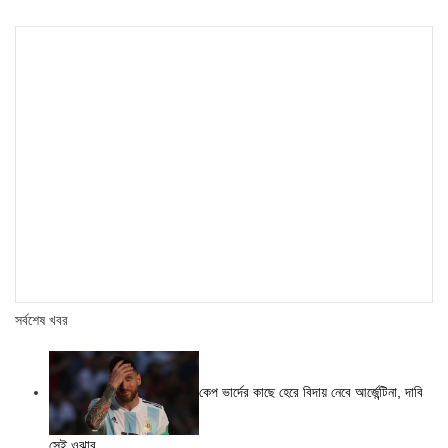
সর্বশেষ খবর
কেপ ভার্দের কাছে হেরে বিদায় নেবে আর্জেন্টিনা, দাবি
সেই ওঝার