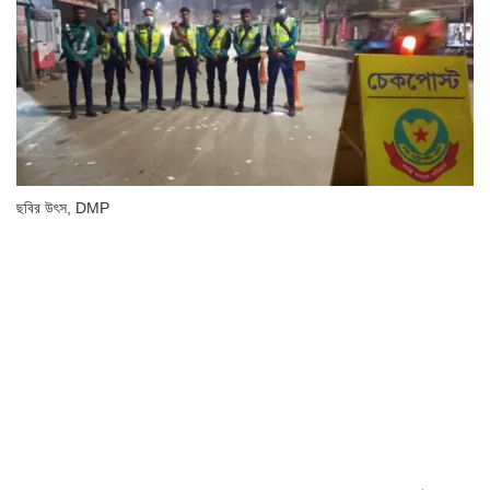
ছবির উৎস,
DMP