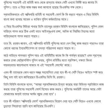
পুলিশের সহযোগী এই বাহিনী কবে থেকে রাস্তায় নামবে সেটি এখনো নির্দিষ্ট করে জানায় নি
পুলিশ। তবে এ নিয়ে কাজ শুরুর কথা জানানো হয়েছে ডিএমপির পক্ষ থেকে।
স্বাভাবিকভাবে এই অক্সিলারি বাহিনী বা সহযোগী ফোর্স কি কি করতে পারবে এ নিয়ে বিবিসি
বাংলা কথা বলেছে সাবেক ও বর্তমান পুলিশ কর্মকর্তাদের সাথে।
এ নিয়ে ডিএমপির মিডিয়া শাখার ডিসি তালেবুর রহমান বিবিসি বাংলাকে জানিয়েছেন, পুলিশ যেমন
দায়িত্ব পালন করে ঠিক একই ভাবে আইনশৃঙ্খলা রক্ষা, আটক বা নিয়মিত টহলের মতো
দায়িত্বগুলো পালন করতে পারবে।
তবে মি. রহমান জানান, এই অক্সিলারি বাহিনী পুলিশের মতো বেশ কিছু কাজ করতে পারলেও তারা
কোনো ধরনের ইনভেস্টিগেশন বা তদন্ত পরিচালনা করতে পারবে না।
মাঠে দায়িত্ব পালনরত পুলিশ আর এই বাহিনীটির কাজে কি কি পার্থক্য রয়েছে? এমন প্রশ্নের
জবাবে ঢাকা মেট্রোপলিটন পুলিশ বলছে, পুলিশ বাহিনীর মতো প্রশিক্ষণ, দক্ষতা কিংবা
দায়বদ্ধতার জায়গাগুলো থাকবে না এই ‘সহযোগী ফোর্সের’ কাছে।
এমন কী তাদেরকে কোন ধরনে অস্ত্র সহযোগিতা দেয়া হবে কী-না সেটি নিয়েও আইনে স্পষ্ট করে
কিছু বলা নাই বলে জানিয়েছেন ডিএমপির ডিসি মি. রহমান।
তিনি বিবিসি বাংলাকে বলেন, “আমরা প্রাথমিকভাবে চিন্তা করেছে যারা বিভিন্ন প্রতিষ্ঠানে কাজ
করছে তারা পুলিশের সহযোগী ফোর্স হিসেবে কাজ করবে। পুলিশের অথরিটি তাদের আছে সেটা
বোঝানোর জন্যই তাদের আর্মড ব্যান্ড দেয়া হবে”।
তবে কী পরিমাণ ‘অক্সিলারি ফোর্স’ প্রাথমিকভাবে নিয়োগ দেয়া হবে সেটি নিয়েও এখনো কোনো
চূড়ান্ত সিদ্ধান্ত হয়নি বলে জানিয়েছে ডিএমপি।