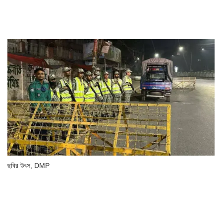
ছবির উৎস,
DMP