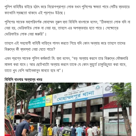
পুলিশ বাহিনীর বাইরে হঠাৎ করে নিয়োগপ্রাপ্ত লোক যখন পুলিশের ক্ষমতা পাবে সেটির ব্যবহারে
কতখানি স্বচ্ছতা থাকবে এই প্রশ্নও উঠছে।
পুলিশের সাবেক মহাপরিদর্শক মোহাম্মদ নুরুল হুদা বিবিসি বাংলাকে বলেন, “ঠিকমতো লোক যদি না
নেয়া হয়, ভেরিফাইড লোক না নেয়া হয়, তাহলে এর অপব্যবহার হতে পারে। সেক্ষেত্রে
ভেরিফাইড লোক নেয়া জরুরি”।
তাহলে এই সহযোগী বাহিনী দায়িত্ব পালন করতে গিয়ে যদি কোন অন্যায় করে তাহলে তাদের
বিরুদ্ধে কী ব্যবস্থা নেয়া যেতে পারে?
এমন প্রশ্নে সাবেক পুলিশ কর্মকর্তা মি. হুদা বলেন, “বড় অন্যায় করলে তার বিরুদ্ধে ফৌজদারি
মামলা করা যাবে। আর ছোটখাটো অন্যায় করলে তাকে যে কোন মুহূর্তে চাকুরিচ্যুত করা যাবে,
তাতে খুব বেশি আইনকানুন মানতে হবে না”।
বিবিসি বাংলার অন্যান্য খবর