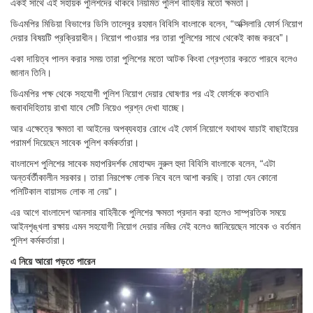
একই সাথে এই সহায়ক পুলিশদের থাকবে নিয়মিত পুলিশ বাহিনীর মতো ক্ষমতা।
ডিএমপির মিডিয়া বিভাগের ডিসি তালেবুর রহমান বিবিসি বাংলাকে বলেন, “অক্সিলারি ফোর্স নিয়োগ
দেয়ার বিষয়টি প্রক্রিয়াধীন। নিয়োগ পাওয়ার পর তারা পুলিশের সাথে থেকেই কাজ করবে”।
একা দায়িত্ব পালন করার সময় তারা পুলিশের মতো আটক কিংবা গ্রেপ্তার করতে পারবে বলেও
জানান তিনি।
ডিএমপির পক্ষ থেকে সহযোগী পুলিশ নিয়োগ দেয়ার ঘোষণার পর এই ফোর্সকে কতখানি
জবাবদিহিতায় রাখা যাবে সেটি নিয়েও প্রশ্ন দেখা যাচ্ছে।
আর এক্ষেত্রে ক্ষমতা বা আইনের অপব্যবহার রোধে এই ফোর্স নিয়োগে যথাযথ যাচাই বাছাইয়ের
পরামর্শ দিয়েছেন সাবেক পুলিশ কর্মকর্তারা।
বাংলাদেশ পুলিশের সাবেক মহাপরিদর্শক মোহাম্মদ নুরুল হুদা বিবিসি বাংলাকে বলেন, “এটা
অন্তর্বর্তীকালীন সরকার। তারা নিরপেক্ষ লোক নিবে বলে আশা করছি। তারা যেন কোনো
পলিটিকাল বায়াসড লোক না নেয়”।
এর আগে বাংলাদেশ আনসার বাহিনীকে পুলিশের ক্ষমতা প্রদান করা হলেও সাম্প্রতিক সময়ে
আইনশৃঙ্খলা রক্ষায় এমন সহযোগী নিয়োগ দেয়ার নজির নেই বলেও জানিয়েছেন সাবেক ও বর্তমান
পুলিশ কর্মকর্তারা।
এ নিয়ে আরো পড়তে পারেন