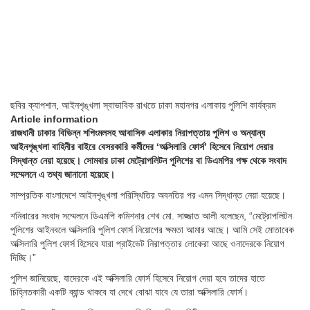
ছবির ক্যাপশান,
আইনশৃঙ্খলা স্বাভাবিক রাখতে ঢাকা মহানগর এলাকায় পুলিশি কার্যক্রম
Article information
রাজধানী ঢাকার বিভিন্ন শপিংমলসহ আবাসিক এলাকার নিরাপত্তায় পুলিশ ও অন্যান্য
আইনশৃঙ্খলা বাহিনীর বাইরে বেসরকারি কর্মীদের ‘অক্সিলারি ফোর্স’ হিসেবে নিয়োগ দেয়ার
সিদ্ধান্ত নেয়া হয়েছে। সোমবার ঢাকা মেট্রোপলিটন পুলিশের বা ডিএমপির পক্ষ থেকে সংবাদ
সম্মেলনে এ তথ্য জানানো হয়েছে।
সাম্প্রতিক বাংলাদেশে আইনশৃঙ্খলা পরিস্থিতির অবনতির পর এমন সিদ্ধান্ত নেয়া হয়েছে।
শনিবারের সংবাদ সম্মেলনে ডিএমপি কমিশনার শেখ মো. সাজ্জাত আলী বলেছেন, “মেট্রোপলিটন
পুলিশের আইনবলে অক্সিলারি পুলিশ ফোর্স নিয়োগের ক্ষমতা আমার আছে। আমি সেই মোতাবেক
অক্সিলারি পুলিশ ফোর্স হিসেবে যারা প্রাইভেট নিরাপত্তার লোকেরা আছে ওনাদেরকে নিয়োগ
দিচ্ছি।”
পুলিশ জানিয়েছে, যাদেরকে এই অক্সিলারি ফোর্স হিসেবে নিয়োগ দেয়া হবে তাদের হাতে
চিহ্নিতকারী একটি ব্যান্ড থাকবে যা দেখে বোঝা যাবে যে তারা অক্সিলারি ফোর্স।