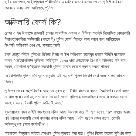
ছবির ক্যাপশান,
আইনশৃঙ্খলা পরিস্থিতির অবনতির কারণে অনেক স্থানে পুলিশি কার্যক্রম
জোরদার করার কথা জানিয়েছে পুলিশ
অক্সিলারি ফোর্স কি?
রোজা ও ঈদ উপলক্ষে রাজধানী ঢাকার আবাসিক এলাকা ও বিভিন্ন মার্কেটে নিয়োজিত বেসরকারি
নিরাপত্তাকর্মীরা ‘অক্সিলারি (সহযোগী) পুলিশ ফোর্স’ হিসেবে কাজ করবে বলে জানিয়েছেন
ডিএমপি কমিশনার শেখ মো. সাজ্জাত আলী ।
ঢাকা মেট্রোপলিটন পুলিশের মিডিয়া বিভাগের উপ-কমিশনার তালেবুর রহমান বিবিসি বাংলাকে
বলেন, “মেট্রোপলিটন পুলিশের অর্ডিন্যান্স-১৯৭৬ ধারা মোতাবেক ডিএমপি কমিশনার যদি মনে
করেন, যেকোনো ব্যক্তিকে সহযোগী পুলিশ হিসেবে নিয়োগ প্রদান করতে পারেন”।
মেট্রোপলিটন পুলিশ অর্ডিন্যান্স অনুযায়ী এই সহযোগী পুলিশ নিয়োগ দেয়া হচ্ছে বলেও জানান
তিনি।
পুলিশের সাবেক মহাপরিদর্শক মোহাম্মদ নুরুল হুদা বিবিসি বাংলাকে বলেন, “অক্সিলারি ফোর্স বলতে
বোঝায় পুরো ফোর্স না, তবে আধা সরকারি ফোর্স, পুলিশকে সহযোগিতার জন্য এ ধরনের ফোর্স
ব্যবহার করার বিষয়টি পুলিশ আইনেই আছে”।
যুক্তরাজ্যে এমন বাহিনী ব্যবহারের নজির আছে উল্লেখ করে মি. হুদা বলেন, “অল্প সময়ের জন্য
এই ধরনের সহযোগী ফোর্স ব্যবহার করার নজির আছে। এটা খরচও যেমন বাচায়, তেমনি
আইনশৃঙ্খলা রক্ষায় কার্যকরীও”।
“আমাদের বিদ্যমান আইনে স্পেশাল পুলিশ ব্যবহার করা যায়। পুলিশ নিজের কাজের সুবিধার জন্য