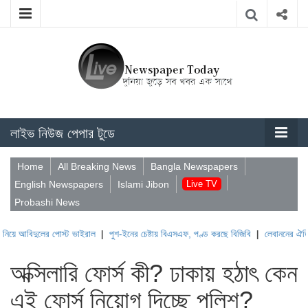
লাইভ নিউজ পেপার টুডে
Home
All Breaking News
Bangla Newspapers
English Newspapers
Islami Jibon
Live TV
Probashi News
ের পোস্ট ভাইরাল
|
পুশ-ইনের চেষ্টায় বিএসএফ, পণ্ড করছে বিজিবি
|
লেবাননের ঐতিহাসিক বউফোর্
অক্সিলারি ফোর্স কী? ঢাকায় হঠাৎ কেন
এই ফোর্স নিয়োগ দিচ্ছে পুলিশ?