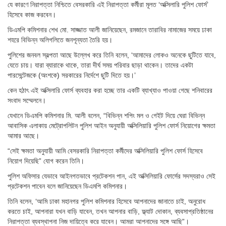
যে কারণে নিরাপত্তা নিশ্চিতে বেসরকারি এই নিরাপত্তা কর্মীরা মূলত ‘অক্সিলারি পুলিশ ফোর্স’
হিসেবে কাজ করবেন।
ডিএমপি কমিশনার শেখ মো. সাজ্জাত আলী জানিয়েছেন, রমজানে তারাবির নামাজের সময়ে ঢাকা
শহরে বিভিন্ন অলিগলিতে জনশূন্যতা তৈরি হয়।
পুলিশের জনবল স্বল্পতা আছে উল্লেখ করে তিনি বলেন, ‘আমাদের লোকও অনেকে ছুটিতে যাবে,
যেতে চায়। যারা ব্যারাকে থাকে, তারা দীর্ঘ সময় পরিবার ছাড়া থাকেন। তাদের একটা
পারসেন্টেজকে (অংশকে) সরকারের নির্দেশে ছুটি দিতে হয়।’
কেন হঠাৎ এই অক্সিলারি ফোর্স ব্যবহার করা হচ্ছে তার একটি ব্যাখ্যাও পাওয়া গেছে শনিবারের
সংবাদ সম্মেলনে।
যেখানে ডিএমপি কমিশনার মি. আলী বলেন, “বিভিন্ন শপিং মল ও গেইট দিয়ে ঘেরা বিভিন্ন
আবাসিক এলাকায় মেট্রোপলিটন পুলিশ আইন অনুযায়ী অক্সিলিয়ারি পুলিশ ফোর্স নিয়োগের ক্ষমতা
আমার আছে।
“সেই ক্ষমতা অনুযায়ী আমি বেসরকারি নিরাপত্তা কর্মীদের অক্সিলিয়ারি পুলিশ ফোর্স হিসেবে
নিয়োগ দিয়েছি” যোগ করেন তিনি।
পুলিশ অফিসার যেভাবে আইনগতভাবে প্রটেকশন পান, এই অক্সিলিয়ারি ফোর্সের সদস্যরাও সেই
প্রটেকশন পাবেন বলে জানিয়েছেন ডিএমপি কমিশনার।
তিনি বলেন, ‘আমি ঢাকা মহানগর পুলিশ কমিশনার হিসেবে আপনাদের জানাতে চাই, অনুরোধ
করতে চাই, আপনারা যখন বাড়ি যাবেন, তখন আপনার বাড়ি, ফ্ল্যাট দোকান, ব্যবসাপ্রতিষ্ঠানের
নিরাপত্তা ব্যবস্থাপনা নিজ দায়িত্বে করে যাবেন। আমরা আপনাদের সঙ্গে আছি”।