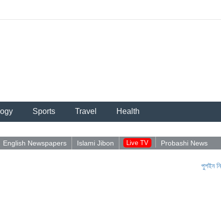
logy
Sports
Travel
Health
English Newspapers
Islami Jibon
Live TV
Probashi News
পুশইন নিয়ে আব