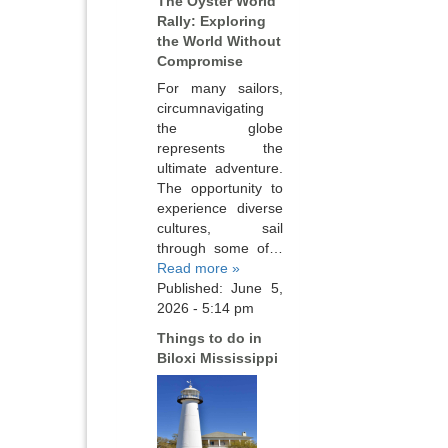
The Oyster World
Rally: Exploring
the World Without
Compromise
For many sailors,
circumnavigating
the globe
represents the
ultimate adventure.
The opportunity to
experience diverse
cultures, sail
through some of…
Read more »
Published: June 5,
2026 - 5:14 pm
Things to do in
Biloxi Mississippi