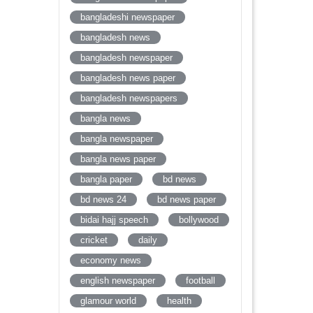
bangladeshi newspaper
bangladesh news
bangladesh newspaper
bangladesh news paper
bangladesh newspapers
bangla news
bangla newspaper
bangla news paper
bangla paper
bd news
bd news 24
bd news paper
bidai hajj speech
bollywood
cricket
daily
economy news
english newspaper
football
glamour world
health