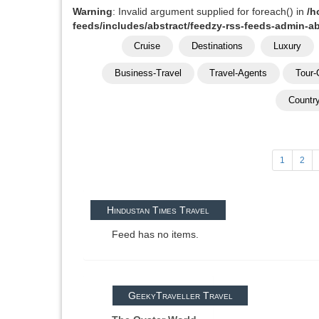
Warning
: Invalid argument supplied for foreach() in
/h
feeds/includes/abstract/feedzy-rss-feeds-admin-a
Cruise
Destinations
Luxury
Business-Travel
Travel-Agents
Tour-
Countr
1
2
Hindustan Times Travel
Feed has no items.
GeekyTraveller Travel