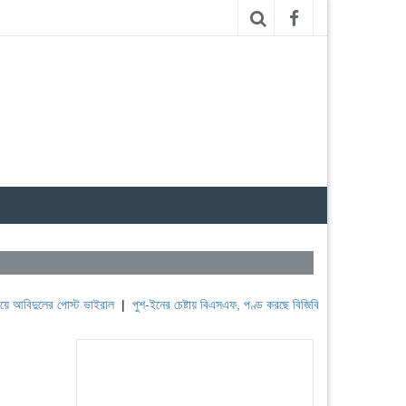
িদুলের পোস্ট ভাইরাল
|
পুশ-ইনের চেষ্টায় বিএসএফ, পণ্ড করছে বিজিবি
|
লেবাননের ঐতিহাসিক বউ