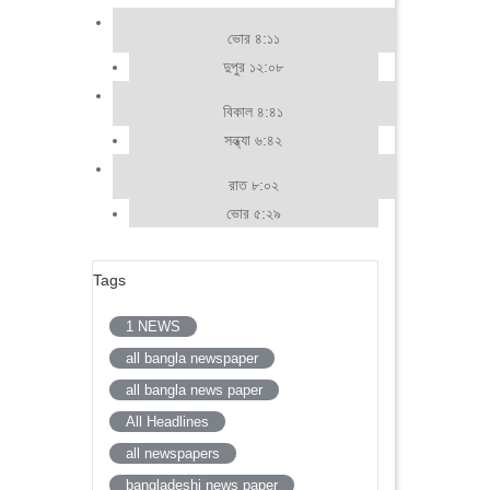
ভোর ৪:১১
দুপুর ১২:০৮
বিকাল ৪:৪১
সন্ধ্যা ৬:৪২
রাত ৮:০২
ভোর ৫:২৯
Tags
1 NEWS
all bangla newspaper
all bangla news paper
All Headlines
all newspapers
bangladeshi news paper