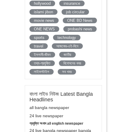
hollywood
insurance
islami jibon
job circular
movie news
ONE BD News
ONE NEWS
probashi news
sports
technology
travel
আজকের-এই-দিনে
ইসলামী-জীবন
জাতীয়
তথ্য-প্রযুক্তি
বিনোদনের খবর
লাইফস্টাইল
সব খবর
বাংলা লাইভ নিউজ Latest Bangla
Headlines
all bangla newspaper
24 live newspaper
প্রযুক্তি সংবাদ all english newspaper
24 live bangla newspaper bangla