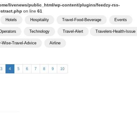
ome/livenews/public_html/wp-content/plugins/feedzy-rss-
bstract.php
on line
61
Hotels
Hospitality
Travel-Food-Beverage
Events
Operators
Technology
Travel-Alert
Travelers-Health-Issue
y-Wise-Travel-Advice
Airline
3
4
5
6
7
8
9
10