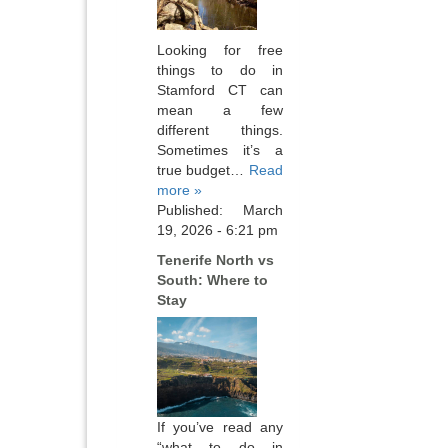
Looking for free
things to do in
Stamford CT can
mean a few
different things.
Sometimes it’s a
true budget…
Read
more »
Published: March
19, 2026 - 6:21 pm
Tenerife North vs
South: Where to
Stay
If you’ve read any
“what to do in