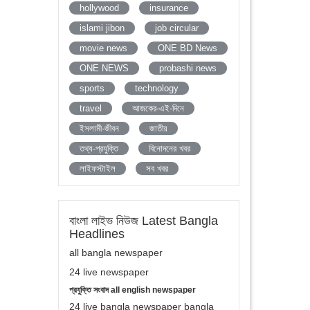
hollywood
insurance
islami jibon
job circular
movie news
ONE BD News
ONE NEWS
probashi news
sports
technology
travel
আজকের-এই-দিনে
ইসলামী-জীবন
জাতীয়
তথ্য-প্রযুক্তি
বিনোদনের খবর
লাইফস্টাইল
সব খবর
বাংলা লাইভ নিউজ Latest Bangla
Headlines
all bangla newspaper
24 live newspaper
প্রযুক্তি সংবাদ all english newspaper
24 live bangla newspaper bangla