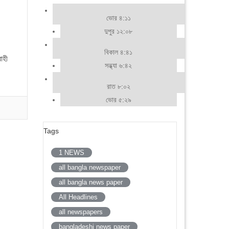
ভোর ৪:১১
দুপুর ১২:০৮
বিকাল ৪:৪১
াহী
সন্ধ্যা ৬:৪২
রাত ৮:০২
ভোর ৫:২৯
Tags
1 NEWS
all bangla newspaper
all bangla news paper
All Headlines
all newspapers
bangladeshi news paper