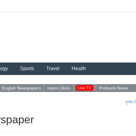
logy
Sports
Travel
Health
English Newspapers
Islami Jibon
Live TV
Probashi News
পুশইন নিয়ে আবিদুলের
wspaper