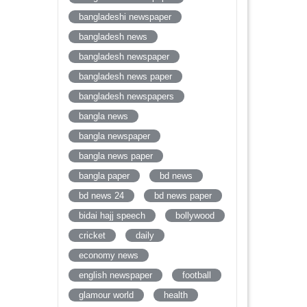
bangladeshi newspaper
bangladesh news
bangladesh newspaper
bangladesh news paper
bangladesh newspapers
bangla news
bangla newspaper
bangla news paper
bangla paper
bd news
bd news 24
bd news paper
bidai hajj speech
bollywood
cricket
daily
economy news
english newspaper
football
glamour world
health