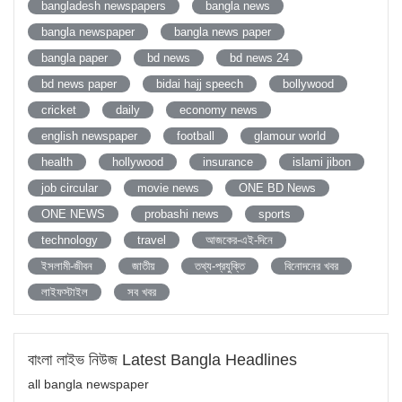
bangladesh newspapers
bangla news
bangla newspaper
bangla news paper
bangla paper
bd news
bd news 24
bd news paper
bidai hajj speech
bollywood
cricket
daily
economy news
english newspaper
football
glamour world
health
hollywood
insurance
islami jibon
job circular
movie news
ONE BD News
ONE NEWS
probashi news
sports
technology
travel
আজকের-এই-দিনে
ইসলামী-জীবন
জাতীয়
তথ্য-প্রযুক্তি
বিনোদনের খবর
লাইফস্টাইল
সব খবর
বাংলা লাইভ নিউজ Latest Bangla Headlines
all bangla newspaper