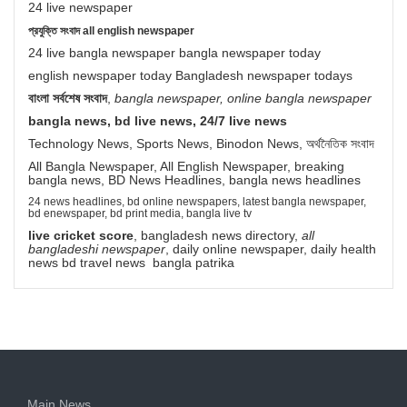
24 live newspaper
প্রযুক্তি সংবাদ all english newspaper
24 live bangla newspaper bangla newspaper today
english newspaper today Bangladesh newspaper todays
বাংলা সর্বশেষ সংবাদ
,
bangla newspaper, online bangla newspaper
bangla news, bd live news, 24/7 live news
Technology News, Sports News, Binodon News, অর্থনৈতিক সংবাদ
All Bangla Newspaper, All English Newspaper, breaking
bangla news, BD News Headlines, bangla news headlines
24 news headlines, bd online newspapers, latest bangla newspaper,
bd enewspaper, bd print media, bangla live tv
live cricket score
, bangladesh news directory,
all
bangladeshi newspaper
, daily online newspaper, daily health
news bd travel news bangla patrika
Main News