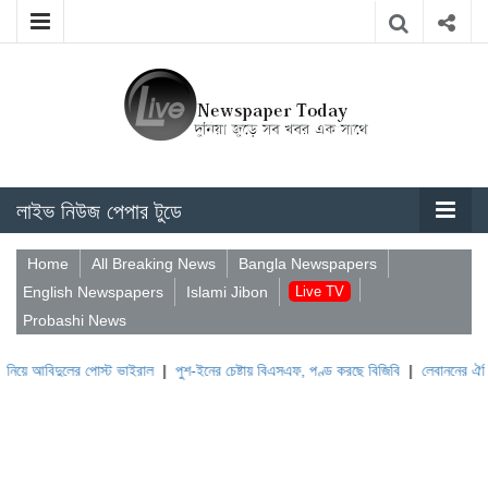
লাইভ নিউজ পেপার টুডে
Home
All Breaking News
Bangla Newspapers
English Newspapers
Islami Jibon
Live TV
Probashi News
িদুলের পোস্ট ভাইরাল
|
পুশ-ইনের চেষ্টায় বিএসএফ, পণ্ড করছে বিজিবি
|
লেবাননের ঐতিহাসিক বউ