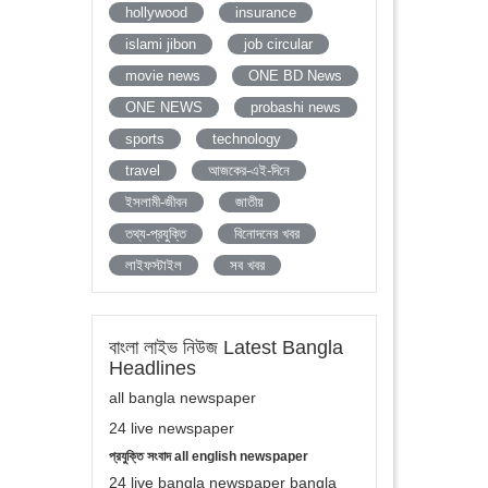
hollywood
insurance
islami jibon
job circular
movie news
ONE BD News
ONE NEWS
probashi news
sports
technology
travel
আজকের-এই-দিনে
ইসলামী-জীবন
জাতীয়
তথ্য-প্রযুক্তি
বিনোদনের খবর
লাইফস্টাইল
সব খবর
বাংলা লাইভ নিউজ Latest Bangla
Headlines
all bangla newspaper
24 live newspaper
প্রযুক্তি সংবাদ all english newspaper
24 live bangla newspaper bangla