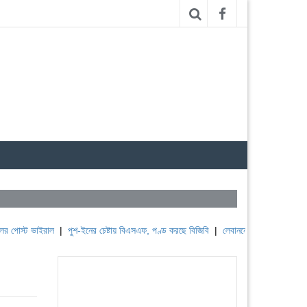
ভাইরাল
|
পুশ-ইনের চেষ্টায় বিএসএফ, পণ্ড করছে বিজিবি
|
লেবাননের ঐতিহাসিক বউফোর্ট দুর্গ দ