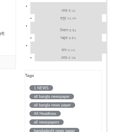
ভোর ৪:১১
দুপুর ১২:০৮
বিকাল ৪:৪১
াহী
সন্ধ্যা ৬:৪২
রাত ৮:০২
ভোর ৫:২৯
Tags
1 NEWS
all bangla newspaper
all bangla news paper
All Headlines
all newspapers
bangladeshi news paper