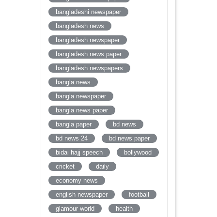
bangladeshi newspaper
bangladesh news
bangladesh newspaper
bangladesh news paper
bangladesh newspapers
bangla news
bangla newspaper
bangla news paper
bangla paper
bd news
bd news 24
bd news paper
bidai hajj speech
bollywood
cricket
daily
economy news
english newspaper
football
glamour world
health