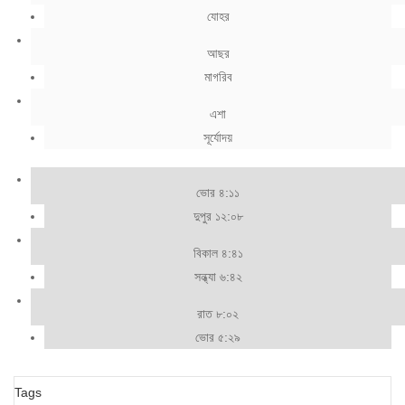
যোহর
আছর
মাগরিব
এশা
সূর্যোদয়
ভোর ৪:১১
দুপুর ১২:০৮
বিকাল ৪:৪১
সন্ধ্যা ৬:৪২
রাত ৮:০২
ভোর ৫:২৯
Tags