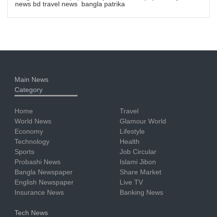
news bd travel news bangla patrika
Main News
Category
Home
Travel
World News
Glamour World
Economy
Lifestyle
Technology
Health
Sports
Job Circular
Probashi News
Islami Jibon
Bangla Newspaper
Share Market
English Newspaper
Live TV
Insurance News
Banking News
Tech News