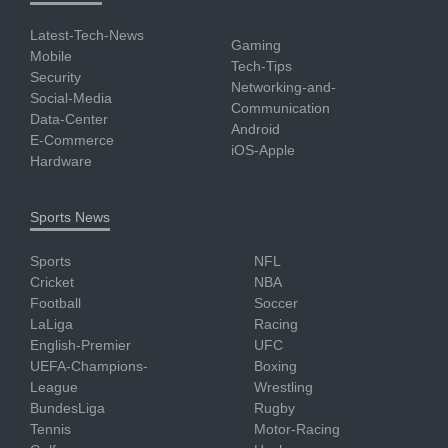
Latest-Tech-News
Gaming
Mobile
Tech-Tips
Security
Networking-and-
Social-Media
Communication
Data-Center
Android
E-Commerce
iOS-Apple
Hardware
Sports News
Sports
NFL
Cricket
NBA
Football
Soccer
LaLiga
Racing
English-Premier
UFC
UEFA-Champions-
Boxing
League
Wrestling
BundesLiga
Rugby
Tennis
Motor-Racing