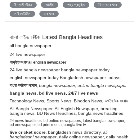
ইসলামী-জীবন
জাতীয়
তথ্য-প্রযুক্তি
বিনোদনের খবর
লাইফস্টাইল
সব খবর
বাংলা লাইভ নিউজ Latest Bangla Headlines
all bangla newspaper
24 live newspaper
প্রযুক্তি সংবাদ all english newspaper
24 live bangla newspaper bangla newspaper today
english newspaper today Bangladesh newspaper todays
বাংলা সর্বশেষ সংবাদ
,
bangla newspaper, online bangla newspaper
bangla news, bd live news, 24/7 live news
Technology News, Sports News, Binodon News, অর্থনৈতিক সংবাদ
All Bangla Newspaper, All English Newspaper, breaking
bangla news, BD News Headlines, bangla news headlines
24 news headlines, bd online newspapers, latest bangla newspaper,
bd enewspaper, bd print media, bangla live tv
live cricket score
, bangladesh news directory,
all
bangladeshi newspaper
, daily online newspaper, daily health