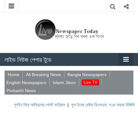
লাইভ নিউজ পেপার টুডে
Home
All Breaking News
Bangla Newspapers
English Newspapers
Islami Jibon
Live TV
Probashi News
পুশইন নিয়ে আবিদুলের পোস্ট ভাইরাল
|
পুশ-ইনের চেষ্টায় বিএসএফ, পণ্ড করছে বিজিবি
|
লেব