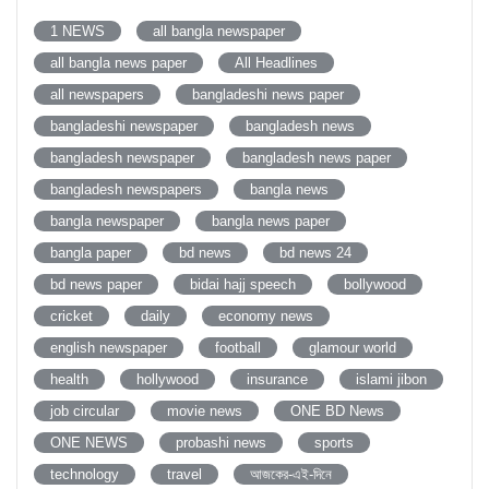
1 NEWS
all bangla newspaper
all bangla news paper
All Headlines
all newspapers
bangladeshi news paper
bangladeshi newspaper
bangladesh news
bangladesh newspaper
bangladesh news paper
bangladesh newspapers
bangla news
bangla newspaper
bangla news paper
bangla paper
bd news
bd news 24
bd news paper
bidai hajj speech
bollywood
cricket
daily
economy news
english newspaper
football
glamour world
health
hollywood
insurance
islami jibon
job circular
movie news
ONE BD News
ONE NEWS
probashi news
sports
technology
travel
আজকের-এই-দিনে